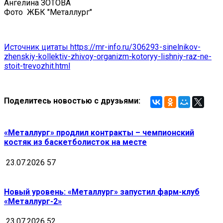
Ангелина ЗОТОВА
Фото
ЖБК "Металлург"
Источник цитаты https://mr-info.ru/306293-sinelnikov-
zhenskiy-kollektiv-zhivoy-organizm-kotoryy-lishniy-raz-ne-
stoit-trevozhit.html
Поделитесь новостью с друзьями:
«Металлург» продлил контракты – чемпионский
костяк из баскетболисток на месте
23.07.2026
57
Новый уровень: «Металлург» запустил фарм-клуб
«Металлург-2»
23.07.2026
52