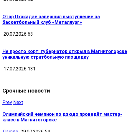
Отар Пхакадзе завершил выступление за
баскетбольный клуб «Металлург»
20.07.2026
63
Не просто корт: губернатор открыл в Магнитогорске
уникальную стритбольную площадку
17.07.2026
131
Срочные новости
Prev
Next
Олимпийский чемпион по дзюдо проведёт мастер-
класс в Магнитогорске
Дзюдо
29.07.2026
54