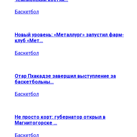
Баскетбол
Новый уровень: «Металлург» запустил фарм-
клуб «Мет…
Баскетбол
Отар Пхакадзе завершил выступление за
баскетбольны…
Баскетбол
Не просто корт: губернатор открыл в
Магнитогорске …
Баскетбол