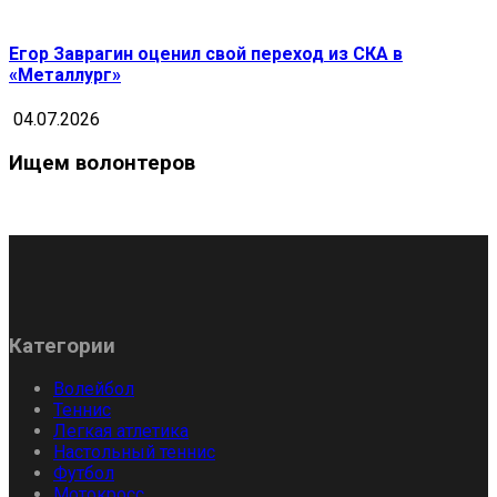
Егор Заврагин оценил свой переход из СКА в
«Металлург»
04.07.2026
Ищем волонтеров
Категории
Волейбол
Теннис
Легкая атлетика
Настольный теннис
Футбол
Мотокросс