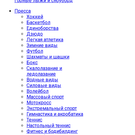
Горные лыжи и сноуборд
Пресса
Хоккей
Баскетбол
Единоборства
Дзюдо
Легкая атлетика
Зимние виды
Футбол
Шахматы и шашки
Бокс
Скалолазание и
ледолазание
Водные виды
Силовые виды
Волейбол
Массовый спорт
Мотокросс
Экстремальный спорт
Гимнастика и акробатика
Теннис
Настольный теннис
Фитнес и бодибилдинг