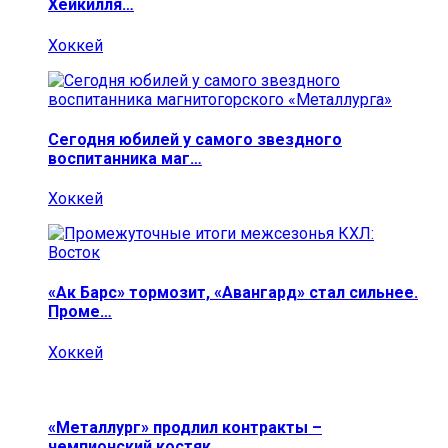
Хейкилля…
Хоккей
Сегодня юбилей у самого звездного
воспитанника маг…
Хоккей
«Ак Барс» тормозит, «Авангард» стал сильнее.
Проме…
Хоккей
«Металлург» продлил контракты –
чемпионский костяк…