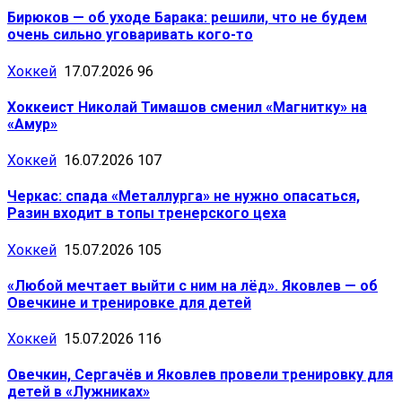
Бирюков — об уходе Барака: решили, что не будем
очень сильно уговаривать кого-то
Хоккей
17.07.2026
96
Хоккеист Николай Тимашов сменил «Магнитку» на
«Амур»
Хоккей
16.07.2026
107
Черкас: спада «Металлурга» не нужно опасаться,
Разин входит в топы тренерского цеха
Хоккей
15.07.2026
105
«Любой мечтает выйти с ним на лёд». Яковлев — об
Овечкине и тренировке для детей
Хоккей
15.07.2026
116
Овечкин, Сергачёв и Яковлев провели тренировку для
детей в «Лужниках»