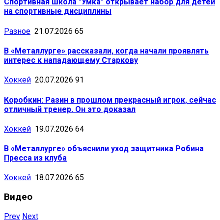
Спортивная школа "Умка" открывает набор для детей
на спортивные дисциплины
Разное
21.07.2026
65
В «Металлурге» рассказали, когда начали проявлять
интерес к нападающему Старкову
Хоккей
20.07.2026
91
Коробкин: Разин в прошлом прекрасный игрок, сейчас
отличный тренер. Он это доказал
Хоккей
19.07.2026
64
В «Металлурге» объяснили уход защитника Робина
Пресса из клуба
Хоккей
18.07.2026
65
Видео
Prev
Next