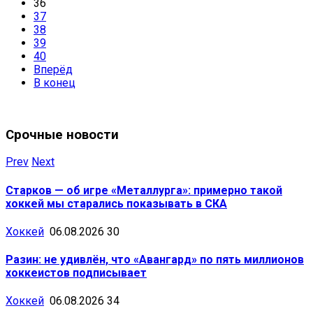
36
37
38
39
40
Вперёд
В конец
Срочные новости
Prev
Next
Старков — об игре «Металлурга»: примерно такой
хоккей мы старались показывать в СКА
Хоккей
06.08.2026
30
Разин: не удивлён, что «Авангард» по пять миллионов
хоккеистов подписывает
Хоккей
06.08.2026
34