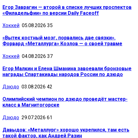
Егор Заврагин — второй в списке лучших проспектов
«Филадельфии» по версии Daily Faceoff
Хоккей
05.08.2026
35
«Вытек костный мозг, порвались две связки».
Форвард «Металлурга» Козлов — о своей травме
Хоккей
04.08.2026
37
Егор Малкин и Елена Шманина завоевали бронзовые
награды Спартакиады народов России по дзюдо
Дзюдо
03.08.2026
42
Олимпийский чемпион по дзюдо проведёт мастер-
класс в Магнитогорске
Дзюдо
29.07.2026
61
Давыдов: «Металлург» хорошо укрепился, там есть
такой фактор, как Андрей Разин