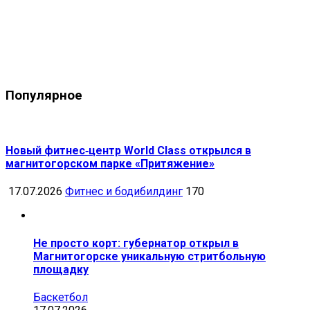
Популярное
Новый фитнес‑центр World Class открылся в
магнитогорском парке «Притяжение»
17.07.2026
Фитнес и бодибилдинг
170
Не просто корт: губернатор открыл в
Магнитогорске уникальную стритбольную
площадку
Баскетбол