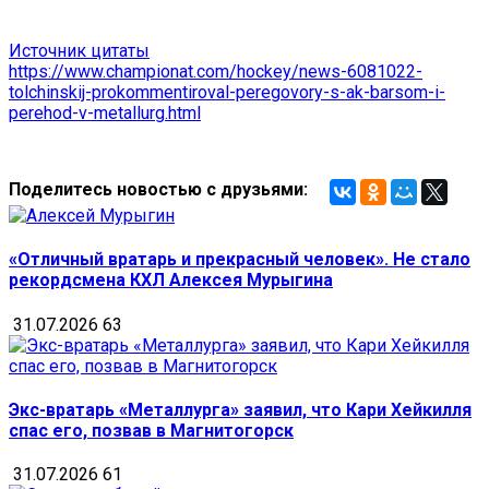
Источник цитаты
https://www.championat.com/hockey/news-6081022-
tolchinskij-prokommentiroval-peregovory-s-ak-barsom-i-
perehod-v-metallurg.html
Поделитесь новостью с друзьями:
«Отличный вратарь и прекрасный человек». Не стало
рекордсмена КХЛ Алексея Мурыгина
31.07.2026
63
Экс-вратарь «Металлурга» заявил, что Кари Хейкилля
спас его, позвав в Магнитогорск
31.07.2026
61