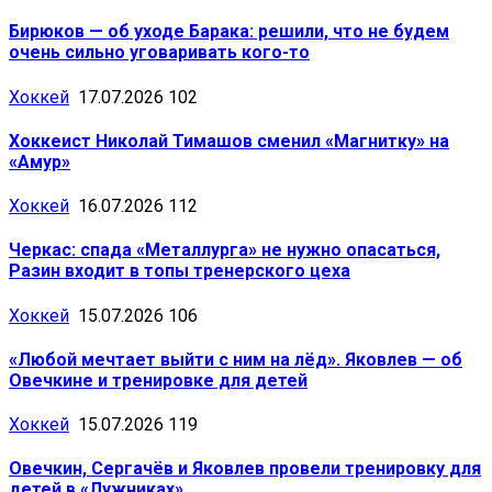
Бирюков — об уходе Барака: решили, что не будем
очень сильно уговаривать кого-то
Хоккей
17.07.2026
102
Хоккеист Николай Тимашов сменил «Магнитку» на
«Амур»
Хоккей
16.07.2026
112
Черкас: спада «Металлурга» не нужно опасаться,
Разин входит в топы тренерского цеха
Хоккей
15.07.2026
106
«Любой мечтает выйти с ним на лёд». Яковлев — об
Овечкине и тренировке для детей
Хоккей
15.07.2026
119
Овечкин, Сергачёв и Яковлев провели тренировку для
детей в «Лужниках»