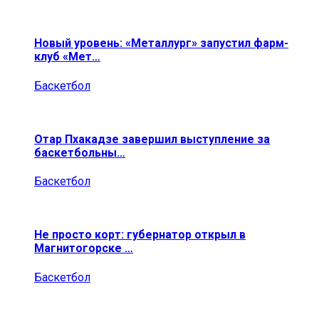
Новый уровень: «Металлург» запустил фарм-
клуб «Мет…
Баскетбол
Отар Пхакадзе завершил выступление за
баскетбольны…
Баскетбол
Не просто корт: губернатор открыл в
Магнитогорске …
Баскетбол