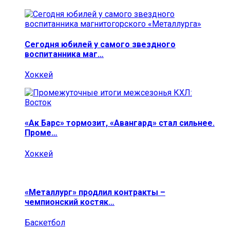
Сегодня юбилей у самого звездного
воспитанника маг…
Хоккей
«Ак Барс» тормозит, «Авангард» стал сильнее.
Проме…
Хоккей
«Металлург» продлил контракты –
чемпионский костяк…
Баскетбол