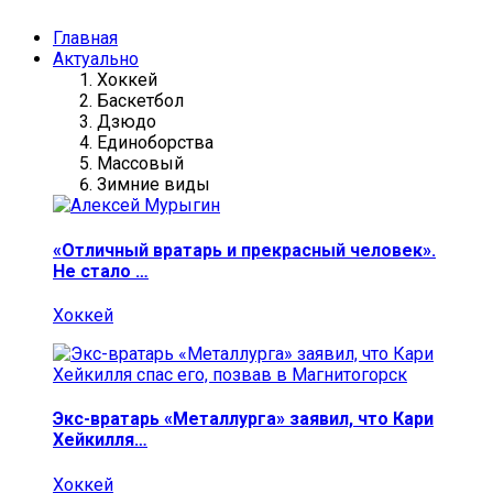
Главная
Актуально
Хоккей
Баскетбол
Дзюдо
Единоборства
Массовый
Зимние виды
«Отличный вратарь и прекрасный человек».
Не стало …
Хоккей
Экс-вратарь «Металлурга» заявил, что Кари
Хейкилля…
Хоккей