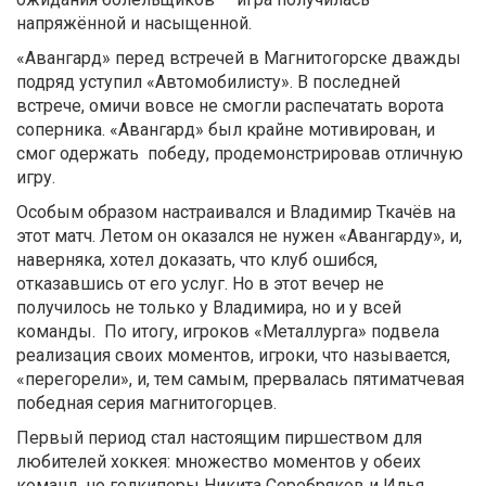
напряжённой и насыщенной.
«Авангард» перед встречей в Магнитогорске дважды
подряд уступил «Автомобилисту». В последней
встрече, омичи вовсе не смогли распечатать ворота
соперника. «Авангард» был крайне мотивирован, и
смог одержать победу, продемонстрировав отличную
игру.
Особым образом настраивался и Владимир Ткачёв на
этот матч. Летом он оказался не нужен «Авангарду», и,
наверняка, хотел доказать, что клуб ошибся,
отказавшись от его услуг. Но в этот вечер не
получилось не только у Владимира, но и у всей
команды. По итогу, игроков «Металлурга» подвела
реализация своих моментов, игроки, что называется,
«перегорели», и, тем самым, прервалась пятиматчевая
победная серия магнитогорцев.
Первый период стал настоящим пиршеством для
любителей хоккея: множество моментов у обеих
команд, но голкиперы Никита Серебряков и Илья