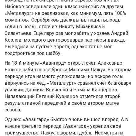
Набоков совершали один классный сейв за другим.
«Металлург» не реализовал, как минимум, пять 100%
моментов. Серебряков дважды вытащил выходы
«один в ноль», огорчив Никиту Михайлиса и
Силантьева. Ещё пару раз мог забить у хозяев Андрей
Козлов, молодого центрфорварда партнёры дважды
выводили на пустые ворота, однако тот не мог
подстроиться под шайбу.
На 18-й минуте «Авангард» открыл счёт: Александр
Волков забил после броска Максима Лажуа. Во втором
периоде игра немного успокоилась, но вскоре голы
вернулись на лёд. «Металлург» сравнял счёт благодаря
усилиям Даниила Вовченко и Романа Канцерова.
Нападающий Евгений Кузнецов отметился второй
результативной передачей в своём втором матче
сезона.
Однако «Авангард» быстро вновь вышел вперёд. А в
начале третьего периода «Авангард» укрепил своё
преимущество: Лажуа оформил дубль. Несмотря на