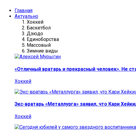
Главная
Актуально
Хоккей
Баскетбол
Дзюдо
Единоборства
Массовый
Зимние виды
«Отличный вратарь и прекрасный человек». Не ст
Хоккей
Экс-вратарь «Металлурга» заявил, что Кари Хейк
Хоккей