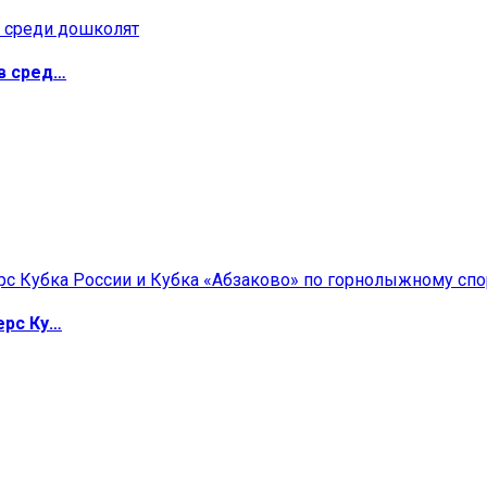
в сред…
ерс Ку…