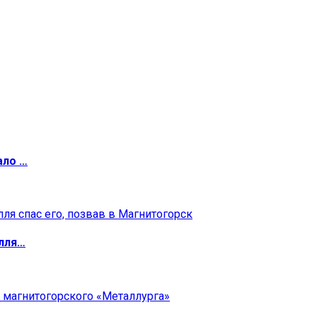
ало …
илля…