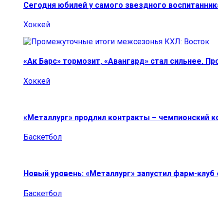
Сегодня юбилей у самого звездного воспитанник
Хоккей
«Ак Барс» тормозит, «Авангард» стал сильнее. П
Хоккей
«Металлург» продлил контракты – чемпионский к
Баскетбол
Новый уровень: «Металлург» запустил фарм-клуб
Баскетбол