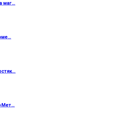
а маг…
роме…
остяк…
 «Мет…