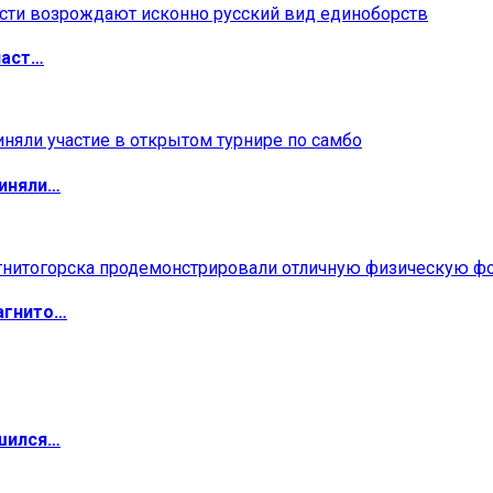
ласт…
риняли…
агнито…
ршился…