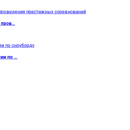
 пров…
ии по …