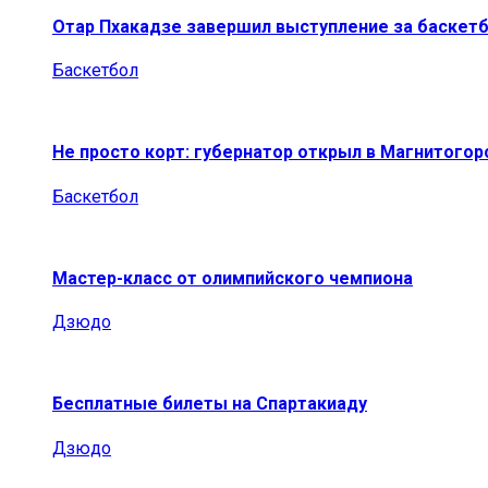
Отар Пхакадзе завершил выступление за баскет
Баскетбол
Не просто корт: губернатор открыл в Магнитогор
Баскетбол
Мастер-класс от олимпийского чемпиона
Дзюдо
Бесплатные билеты на Спартакиаду
Дзюдо