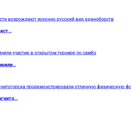
ласт…
риняли…
агнито…