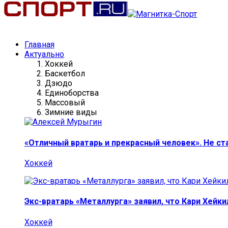
Главная
Актуально
Хоккей
Баскетбол
Дзюдо
Единоборства
Массовый
Зимние виды
«Отличный вратарь и прекрасный человек». Не ст
Хоккей
Экс-вратарь «Металлурга» заявил, что Кари Хейк
Хоккей