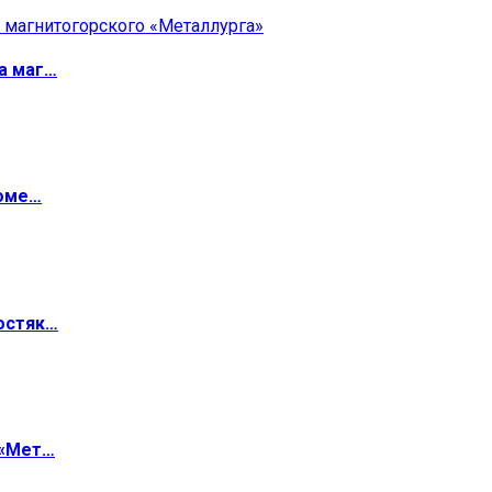
а маг…
роме…
остяк…
 «Мет…