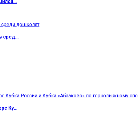
ршился…
в сред…
ерс Ку…