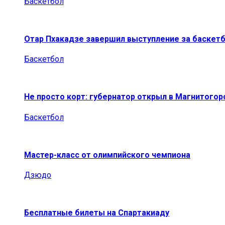
Баскетбол
Отар Пхакадзе завершил выступление за баскет
Баскетбол
Не просто корт: губернатор открыл в Магнитогор
Баскетбол
Мастер-класс от олимпийского чемпиона
Дзюдо
Бесплатные билеты на Спартакиаду