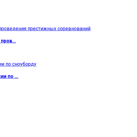
 пров…
ии по …