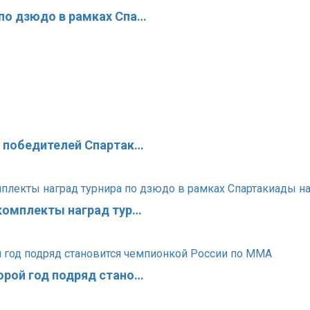
по дзюдо в рамках Спа…
х победителей Спартак…
 комплекты наград тур…
орой год подряд стано…