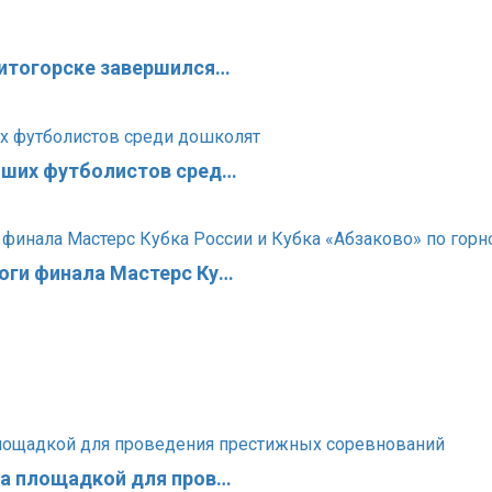
нитогорске завершился…
чших футболистов сред…
оги финала Мастерс Ку…
ла площадкой для пров…