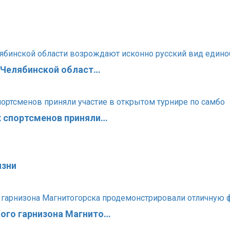
в Челябинской област…
х спортсменов приняли…
изни
ого гарнизона Магнито…