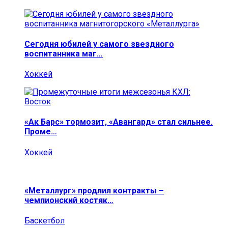
Сегодня юбилей у самого звездного
воспитанника маг…
Хоккей
«Ак Барс» тормозит, «Авангард» стал сильнее.
Проме…
Хоккей
«Металлург» продлил контракты –
чемпионский костяк…
Баскетбол