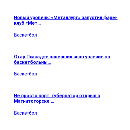
Новый уровень: «Металлург» запустил фарм-
клуб «Мет…
Баскетбол
Отар Пхакадзе завершил выступление за
баскетбольны…
Баскетбол
Не просто корт: губернатор открыл в
Магнитогорске …
Баскетбол