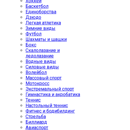
Хоккей
Баскетбол
Единоборства
Дзюдо
Легкая атлетика
Зимние виды
Футбол
Шахматы и шашки
Бокс
Скалолазание и
ледолазание
Водные виды
Силовые виды
Волейбол
Массовый спорт
Мотокросс
Экстремальный спорт
Гимнастика и акробатика
Теннис
Настольный теннис
Фитнес и бодибилдинг
Стрельба
Биллиард
Авиаспорт