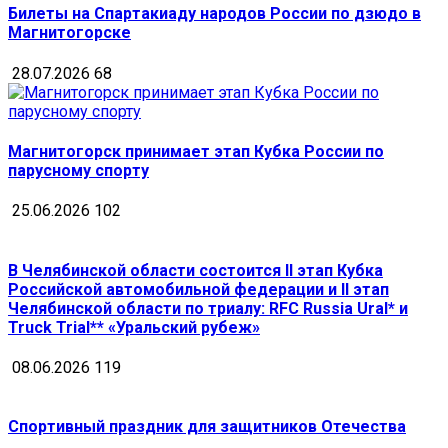
Билеты на Спартакиаду народов России по дзюдо в
Магнитогорске
28.07.2026
68
Магнитогорск принимает этап Кубка России по
парусному спорту
25.06.2026
102
В Челябинской области состоится II этап Кубка
Российской автомобильной федерации и II этап
Челябинской области по триалу: RFC Russia Ural* и
Truck Trial** «Уральский рубеж»
08.06.2026
119
Спортивный праздник для защитников Отечества