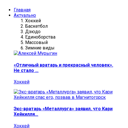
Главная
Актуально
Хоккей
Баскетбол
Дзюдо
Единоборства
Массовый
Зимние виды
«Отличный вратарь и прекрасный человек».
Не стало …
Хоккей
Экс-вратарь «Металлурга» заявил, что Кари
Хейкилля…
Хоккей