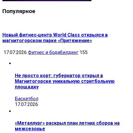
Популярное
Новый фитнес‑центр World Class открылся в
магнитогорском парке «Притяжение»
17.07.2026
Фитнес и бодибилдинг
155
Не просто корт: губернатор открыл в
Магнитогорске уникальную стритбольную
площадку
Баскетбол
17.07.2026
«Металлург» раскрыл план летних сборов на
межсезонье