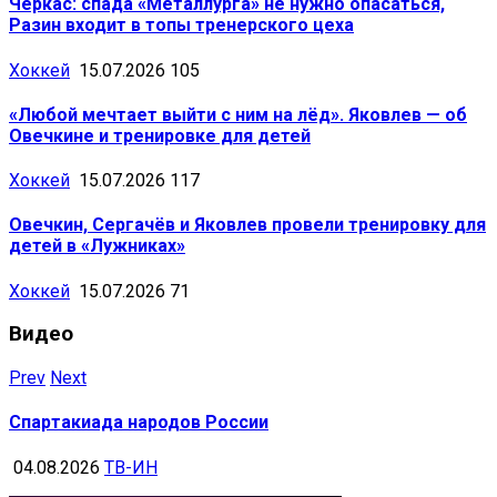
Черкас: спада «Металлурга» не нужно опасаться,
Разин входит в топы тренерского цеха
Хоккей
15.07.2026
105
«Любой мечтает выйти с ним на лёд». Яковлев — об
Овечкине и тренировке для детей
Хоккей
15.07.2026
117
Овечкин, Сергачёв и Яковлев провели тренировку для
детей в «Лужниках»
Хоккей
15.07.2026
71
Видео
Prev
Next
Спартакиада народов России
04.08.2026
ТВ-ИН