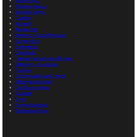
Мотокросс
Водные виды
Зимние виды
Дзюдо
Хоккей
Авиаспорт
Фитнес и бодибилдинг
Баскетбол
Биллиард
Стрельба
Гимнастика и акробатика
Шахматы и шашки
Разное
Экстремальный спорт
Массовый спорт
Силовые виды
Туризм
Бокс
Единоборства
Фоторепортаж