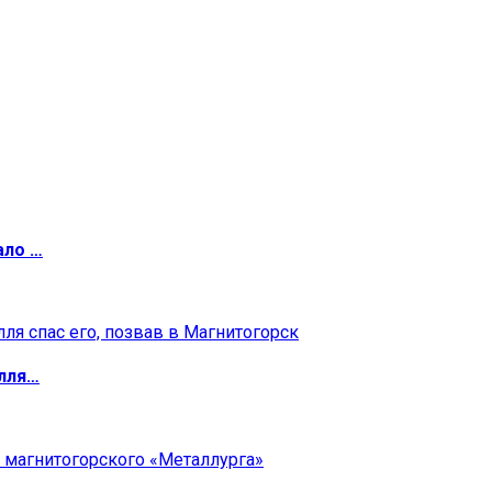
ало …
илля…