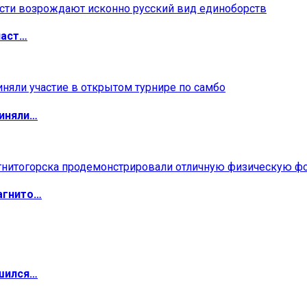
ласт…
риняли…
агнито…
ршился…