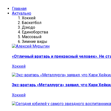
Главная
Актуально
Хоккей
Баскетбол
Дзюдо
Единоборства
Массовый
Зимние виды
«Отличный вратарь и прекрасный человек». Не ст
Хоккей
Экс-вратарь «Металлурга» заявил, что Кари Хейк
Хоккей