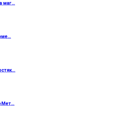
а маг…
роме…
остяк…
 «Мет…