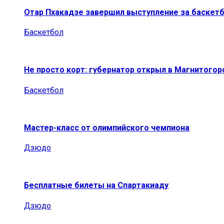
Отар Пхакадзе завершил выступление за баскет
Баскетбол
Не просто корт: губернатор открыл в Магнитогор
Баскетбол
Мастер-класс от олимпийского чемпиона
Дзюдо
Бесплатные билеты на Спартакиаду
Дзюдо