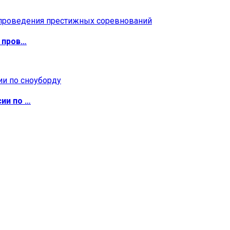
 пров…
ии по …