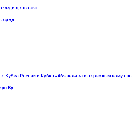
в сред…
ерс Ку…