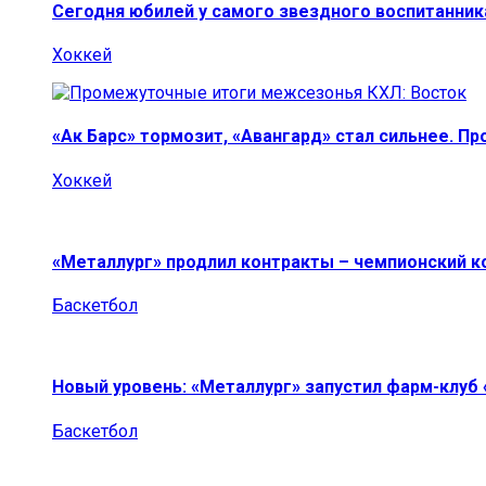
Сегодня юбилей у самого звездного воспитанник
Хоккей
«Ак Барс» тормозит, «Авангард» стал сильнее. П
Хоккей
«Металлург» продлил контракты – чемпионский к
Баскетбол
Новый уровень: «Металлург» запустил фарм-клуб
Баскетбол