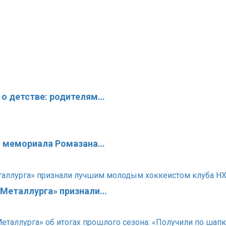
 о детстве: родителям…
го мемориала Ромазана…
«Металлурга» признали…