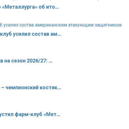
о «Металлурга» об ито…
клуб усилил состав ам…
 на сезон 2026/27: …
 – чемпионский костяк…
пустил фарм-клуб «Мет…