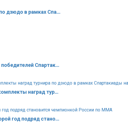
по дзюдо в рамках Спа…
х победителей Спартак…
 комплекты наград тур…
орой год подряд стано…