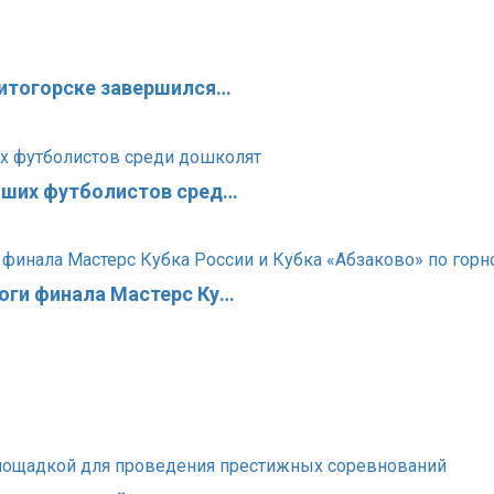
нитогорске завершился…
чших футболистов сред…
оги финала Мастерс Ку…