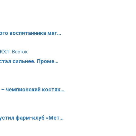
ого воспитанника маг…
 стал сильнее. Проме…
 – чемпионский костяк…
пустил фарм-клуб «Мет…