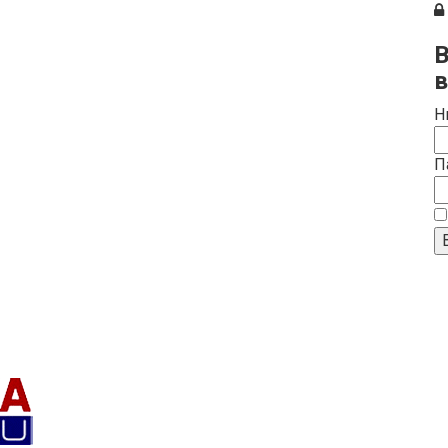
В
в
Н
П