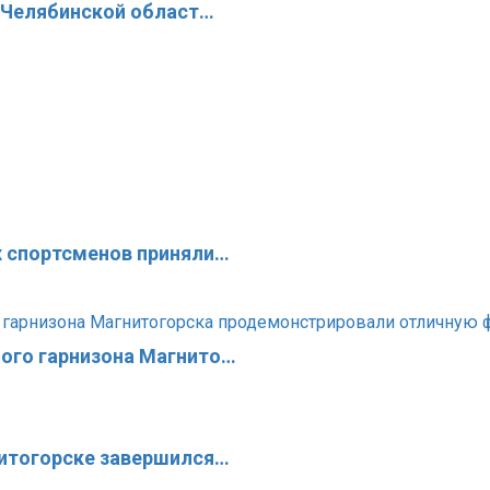
в Челябинской област…
х спортсменов приняли…
ого гарнизона Магнито…
нитогорске завершился…