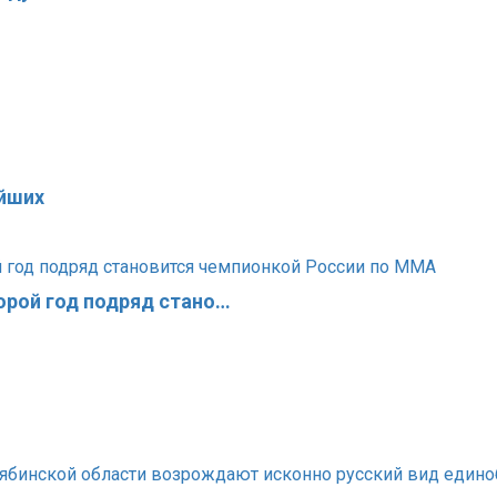
йших
орой год подряд стано…