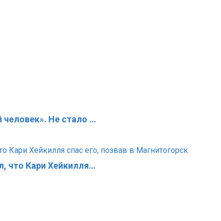
 человек». Не стало …
л, что Кари Хейкилля…