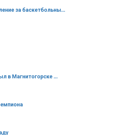
ление за баскетбольны…
рыл в Магнитогорске …
чемпиона
аду