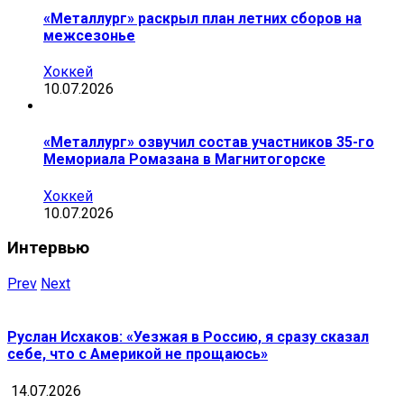
«Металлург» раскрыл план летних сборов на
межсезонье
Хоккей
10.07.2026
«Металлург» озвучил состав участников 35-го
Мемориала Ромазана в Магнитогорске
Хоккей
10.07.2026
Интервью
Prev
Next
Руслан Исхаков: «Уезжая в Россию, я сразу сказал
себе, что с Америкой не прощаюсь»
14.07.2026