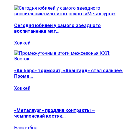
Сегодня юбилей у самого звездного
воспитанника маг…
Хоккей
«Ак Барс» тормозит, «Авангард» стал сильнее.
Проме…
Хоккей
«Металлург» продлил контракты –
чемпионский костяк…
Баскетбол