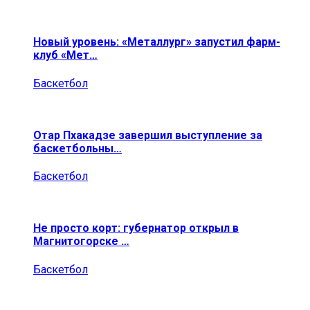
Новый уровень: «Металлург» запустил фарм-
клуб «Мет…
Баскетбол
Отар Пхакадзе завершил выступление за
баскетбольны…
Баскетбол
Не просто корт: губернатор открыл в
Магнитогорске …
Баскетбол