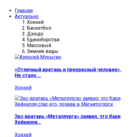
Главная
Актуально
Хоккей
Баскетбол
Дзюдо
Единоборства
Массовый
Зимние виды
«Отличный вратарь и прекрасный человек».
Не стало …
Хоккей
Экс-вратарь «Металлурга» заявил, что Кари
Хейкилля…
Хоккей