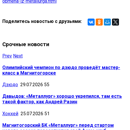
obmena-iz-metallurga.html
Поделитесь новостью с друзьями:
Срочные новости
Prev
Next
Олимпийский чемпион по дзюдо проведёт мастер-
класс в Магнитогорске
Дзюдо
29.07.2026
55
Давыдов: «Металлург» хорошо укрепился, там есть
такой фактор, как Андрей Разин
Хоккей
25.07.2026
51
Магнитогорский БК «Металлург» перед стартом