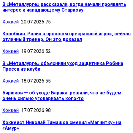
В «Металлурге» рассказали, когда начали проявлять
интерес к нападающему Старкову
Хоккей
20.07.2026
75
Коробкин: Разин в прошлом прекрасный игрок, сейчас
отличный тренер. Он это доказал
Хоккей
19.07.2026
52
В «Металлурге» объяснили уход защитника Робина
Пресса из клуба
Хоккей
18.07.2026
55
Бирюков — об уходе Барака: решили, что не будем
очень сильно уговаривать кого-то
Хоккей
17.07.2026
98
Хоккеист Николай Тимашов сменил «Магнитку» на
«Амур»