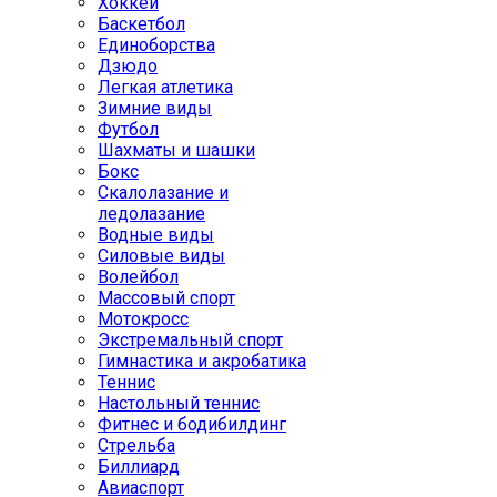
Хоккей
Баскетбол
Единоборства
Дзюдо
Легкая атлетика
Зимние виды
Футбол
Шахматы и шашки
Бокс
Скалолазание и
ледолазание
Водные виды
Силовые виды
Волейбол
Массовый спорт
Мотокросс
Экстремальный спорт
Гимнастика и акробатика
Теннис
Настольный теннис
Фитнес и бодибилдинг
Стрельба
Биллиард
Авиаспорт