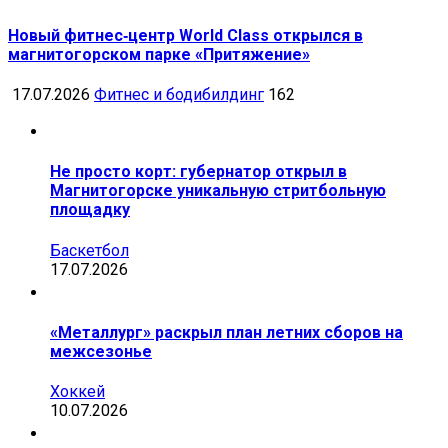
Новый фитнес‑центр World Class открылся в
магнитогорском парке «Притяжение»
17.07.2026
Фитнес и бодибилдинг
162
Не просто корт: губернатор открыл в
Магнитогорске уникальную стритбольную
площадку
Баскетбол
17.07.2026
«Металлург» раскрыл план летних сборов на
межсезонье
Хоккей
10.07.2026