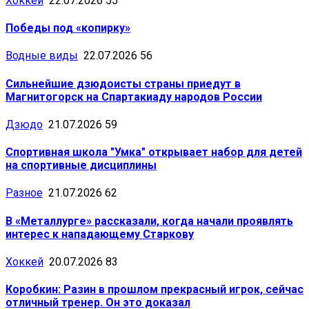
Хоккей
22.07.2026
55
Победы под «копирку»
Водные виды
22.07.2026
56
Сильнейшие дзюдоисты страны приедут в
Магнитогорск на Спартакиаду народов России
Дзюдо
21.07.2026
59
Спортивная школа "Умка" открывает набор для детей
на спортивные дисциплины
Разное
21.07.2026
62
В «Металлурге» рассказали, когда начали проявлять
интерес к нападающему Старкову
Хоккей
20.07.2026
83
Коробкин: Разин в прошлом прекрасный игрок, сейчас
отличный тренер. Он это доказал