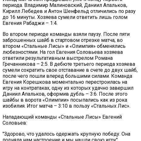
периода. Владимир Малиновский, Даниил Апальков,
Кирилл Лебедев и Антон Шенфельд отличились по разу
до 16 минуты. Хозяева сумели ответить лишь голом
Евгения Рабаджи – 1:4.
Во втором периоде команды взяли паузу. После пяти
заброшенных шайб в стартовом отрезке матча, во
втором «Стальные Лисы» и «Олимпия» обменялись
любезностями. На гол Евгения Соловьева хозяева
ответили результативным выстрелом Романа
Гречанникова – 2:5. В дебюте третьего периода хозяева
сумели сократить свое отставание в счете до двух шайб,
после чего пошли вперед большими силами. Команда
Евгения Корешкова моментально перестроилась на
игру на контратаках, одну из которых удачно завершил
Даниил Апальков, оформив дубль – 3:6. После этого
шайбы в ворота «Олимпии» посыпались как из рока
изобилия. Итог матча – 3:10 в пользу «Стальных Лис».
Нападающий команды «Стальные Лисы» Евгений
Соловьев:
"Здорово, что удалось одержать крупную победу. Она
подняла нам настроение и мы нашли свою игру".