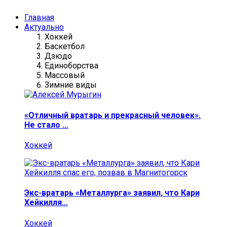
Главная
Актуально
Хоккей
Баскетбол
Дзюдо
Единоборства
Массовый
Зимние виды
«Отличный вратарь и прекрасный человек».
Не стало …
Хоккей
Экс-вратарь «Металлурга» заявил, что Кари
Хейкилля…
Хоккей