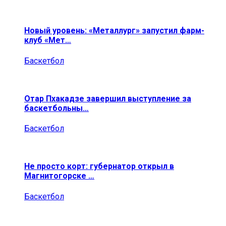
Новый уровень: «Металлург» запустил фарм-
клуб «Мет…
Баскетбол
Отар Пхакадзе завершил выступление за
баскетбольны…
Баскетбол
Не просто корт: губернатор открыл в
Магнитогорске …
Баскетбол