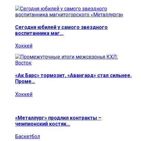
Сегодня юбилей у самого звездного
воспитанника маг…
Хоккей
«Ак Барс» тормозит, «Авангард» стал сильнее.
Проме…
Хоккей
«Металлург» продлил контракты –
чемпионский костяк…
Баскетбол