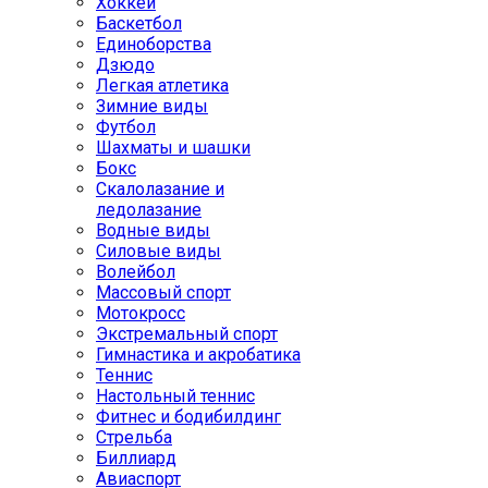
Хоккей
Баскетбол
Единоборства
Дзюдо
Легкая атлетика
Зимние виды
Футбол
Шахматы и шашки
Бокс
Скалолазание и
ледолазание
Водные виды
Силовые виды
Волейбол
Массовый спорт
Мотокросс
Экстремальный спорт
Гимнастика и акробатика
Теннис
Настольный теннис
Фитнес и бодибилдинг
Стрельба
Биллиард
Авиаспорт