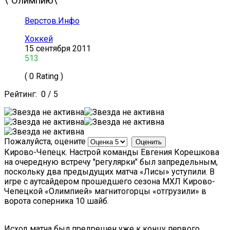
\"Олимпию\"
Верстов.Инфо
Хоккей
15 сентября 2011
513
( 0 Rating )
Рейтинг:
0
/
5
Пожалуйста, оцените
Кирово-Чепецк. Настрой команды Евгения Корешкова
на очередную встречу "регулярки" был запредельным,
поскольку два предыдущих матча «Лисы» уступили. В
игре с аутсайдером прошедшего сезона МХЛ Кирово-
Чепецкой «Олимпией» магнитогорцы «отгрузили» в
ворота соперника 10 шайб.
Исход матча был предрешен уже к концу первого