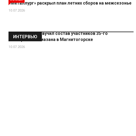
«Металлург» раскрыл план летних сборов на межсезонье
10.07.2026
«Металлург» озвучил состав участников 35-го
ИНТЕРВЬЮ
Мемориала Ромазана в Магнитогорске
10.07.2026
Руслан Исхаков: «Уезжая в Россию, я
сразу сказал себе, что с Америкой не
прощаюсь»
14.07.2026