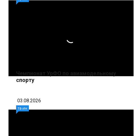
Чемпионат УрФО по авиамодельному
спорту
03.08.2026
ТВ-ИН