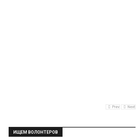
оказался ментально не готов к переходу
во взрослый хоккей
12.07.2026
Егор Заврагин оценил свой переход из
СКА в «Металлург»
04.07.2026
Prev
Next
ИЩЕМ ВОЛОНТЕРОВ