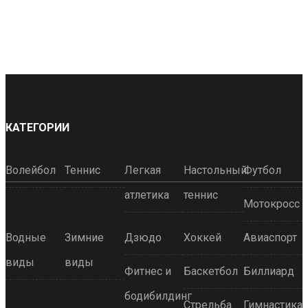
КАТЕГОРИИ
Волейбол
Теннис
Легкая
Настольный
Футбол
атлетика
теннис
Мотокросс
Водные
Зимние
Дзюдо
Хоккей
Авиаспорт
виды
виды
Фитнес и
Баскетбол
Биллиард
бодибилдинг
Стрельба
Гимнастика