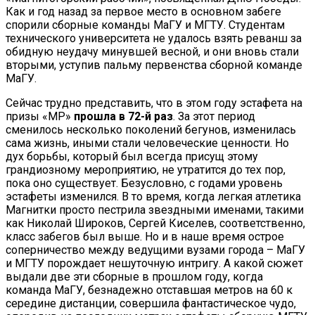
Как и год назад за первое место в основном забеге
спорили сборные команды МаГУ и МГТУ. Студентам
технического университета не удалось взять реванш за
обидную неудачу минувшей весной, и они вновь стали
вторыми, уступив пальму первенства сборной команде
МаГУ.
Сейчас трудно представить, что в этом году эстафета на
призы «МР»
прошла в 72-й раз
. За этот период
сменилось несколько поколений бегунов, изменилась
сама жизнь, иными стали человеческие ценности. Но
дух борьбы, который был всегда присущ этому
грандиозному мероприятию, не утратится до тех пор,
пока оно существует. Безусловно, с годами уровень
эстафеты изменился. В то время, когда легкая атлетика
Магнитки просто пестрила звездными именами, такими
как Николай Широков, Сергей Киселев, соответственно,
класс забегов был выше. Но и в наше время острое
соперничество между ведущими вузами города – МаГУ
и МГТУ порождает нешуточную интригу. А какой сюжет
выдали две эти сборные в прошлом году, когда
команда МаГУ, безнадежно отставшая метров на 60 к
середине дистанции, совершила фантастическое чудо,