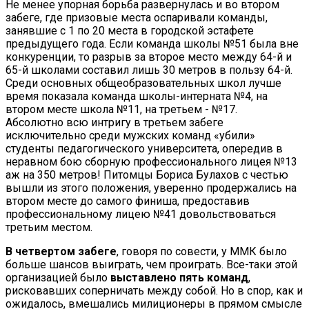
Не менее упорная борьба развернулась и во втором
забеге, где призовые места оспаривали команды,
занявшие с 1 по 20 места в городской эстафете
предыдущего года. Если команда школы №51 была вне
конкуренции, то разрыв за второе место между 64-й и
65-й школами составил лишь 30 метров в пользу 64-й.
Среди основных общеобразовательных школ лучше
время показала команда школы-интерната №4, на
втором месте школа №11, на третьем - №17.
Абсолютно всю интригу в третьем забеге
исключительно среди мужских команд «убили»
студенты педагогического университета, опередив в
неравном бою сборную профессионального лицея №13
аж на 350 метров! Питомцы Бориса Булахов с честью
вышли из этого положения, уверенно продержались на
втором месте до самого финиша, предоставив
профессиональному лицею №41 довольствоваться
третьим местом.
В четвертом забеге
, говоря по совести, у ММК было
больше шансов выиграть, чем проиграть. Все-таки этой
организацией было
выставлено пять команд
,
рисковавших соперничать между собой. Но в спор, как и
ожидалось, вмешались милиционеры в прямом смысле