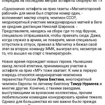
опередив на последних метрах эстафеты сборную МГТУ.
«Однозначно эстафета на приз газеты «Магнитогорский
рабочий» для меня был стартом номер один, -
вспоминает мастер спорта, чемпион СССР,
неоднократный участник международных матчей в беге
не средние дистанции Николай Широков. -
Представляете, находясь на сборе где-то под Фрунзе,
специально отпрашивался, чтобы приехать сюда. Даже,
когда служил в армии, не поверите, меня специально
отпустили в отпуск, приехал в Магнитку и бежал свой
этап за вторую команду ММК, выиграл его, несмотря на
то, что вышел на старт с температурой».
Новое время порождает новых героев. Нынешних
звезд легкой атлетики, принимающих участие в
эстафете на приз «МР» тоже хватает. К ним в первую
очередь относятся неоднократная чемпионка
первенства России
Луиза Биктина
, многократный
чемпион Европы по летнему биатлону
Тимур Нурмеев
и
многие другие. Конечно, с такими звездами,
выступающими за вузовские коллективы, прочим
любительским командам конкурировать крайне тяжело.
Однако для большинства из них важно было прежде