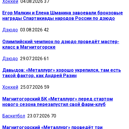
Хоккей
04.08.2026
37
Егор Малкин и Елена Шманина завоевали бронзовые
награды Спартакиады народов России по дзюдо
Дзюдо
03.08.2026
42
Олимпийский чемпион по дзюдо проведёт мастер-
класс в Магнитогорске
Дзюдо
29.07.2026
61
Давыдов: «Металлург» хорошо укрепился, там есть
такой фактор, как Андрей Разин
Хоккей
25.07.2026
59
Магнитогорский БК «Металлург» перед стартом
нового сезона перезапустил свой фарм-клуб
Баскетбол
23.07.2026
70
Магнитогорский «Металлург» проведёт три