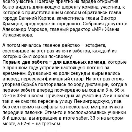
всего участие. Поэтому приятно на параде открытия
было видеть длиннющую шеренгу команд-участниц, к
которой с приветственным словом обратились глава
города Евгений Карпов, заместитель главы Виктор
Храмцов, председатель городского Собрания депутатов
Александр Морозов, главный редактор «МР» Жанна
Илларионова.
А потом началось главное действо – эстафета,
состоявшее на этот раз из пяти забегов, каждый из
которых был хорош по-своему.
Первые два забега – для школьных команд
, которые
в прошлом году устроили настоящую погоню за
временем, буквально на доли секунды вырывались
вперед, пересекая финишный створ. На этот раз столь
упорная борьба повторилась по ходу дистанции, когда в
первом забеге вперед поочередно выходили 3-я, 56-я,
25-я и 33-я школы. Причем одна из участниц 25-й школы
так и не смогла пересечь улицу Ленинградскую, упав
без сил прямо на асфальт за несколько метров пункта
передачи палочки. Этим-то и воспользовались ученики
8-й школы, выигравшие в итоге забег. 33-я на втором
месте, а 62-я – на третьем.