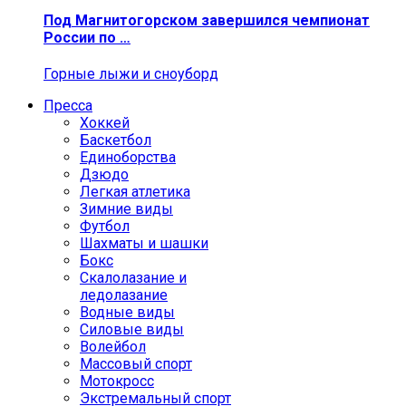
Под Магнитогорском завершился чемпионат
России по …
Горные лыжи и сноуборд
Пресса
Хоккей
Баскетбол
Единоборства
Дзюдо
Легкая атлетика
Зимние виды
Футбол
Шахматы и шашки
Бокс
Скалолазание и
ледолазание
Водные виды
Силовые виды
Волейбол
Массовый спорт
Мотокросс
Экстремальный спорт