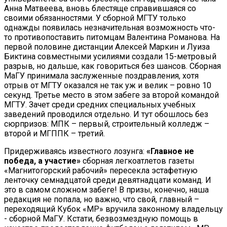
Анна Матвеева, вновь блестяще справившаяся со
своими обязанностями. У сборной МГТУ только
однажды появилась незначительная возможность что-
то противопоставить питомцам Валентина Романова. На
первой половине дистанции Алексей Маркин и Луиза
Биктина совместными усилиями создали 15-метровый
разрыв, но дальше, как говориться без шансов. Сборная
МаГУ принимала заслуженные поздравления, хотя
отрыв от МГТУ оказался не так уж и велик – ровно 10
секунд. Третье место в этом забеге за второй командой
МГТУ. Зачет среди средних специальных учебных
заведений проводился отдельно. И тут обошлось без
сюрпризов: МПК – первый, строительный колледж –
второй и МГППК – третий.
Придерживаясь известного лозунга:
«Главное не
победа, а участие»
сборная легкоатлетов газеты
«Магнитогорский рабочий» пересекла эстафетную
ленточку семнадцатой среди девятнадцати команд. И
это в самом сложном забеге! В призы, конечно, наша
редакция не попала, но важно, что свой, главный –
переходящий Кубок «МР» вручила законному владельцу
- сборной МаГУ. Кстати, безвозмездную помощь в