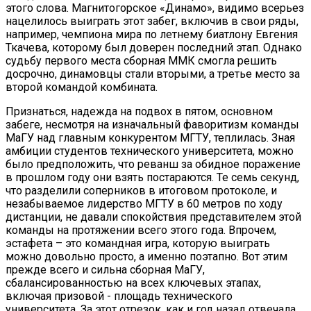
этого слова. Магнитогорское «Динамо», видимо всерьез
нацелилось выиграть этот забег, включив в свои ряды,
например, чемпиона мира по летнему биатлону Евгения
Ткачева, которому был доверен последний этап. Однако
судьбу первого места сборная ММК смогла решить
досрочно, динамовцы стали вторыми, а третье место за
второй командой комбината.
Признаться, надежда на подвох в пятом, основном
забеге, несмотря на изначальный фаворитизм команды
МаГУ над главным конкурентом МГТУ, теплилась. Зная
амбиции студентов технического университета, можно
было предположить, что реванш за обидное поражение
в прошлом году они взять постараются. Те семь секунд,
что разделили соперников в итоговом протоколе, и
незабываемое лидерство МГТУ в 60 метров по ходу
дистанции, не давали спокойствия представителем этой
команды на протяжении всего этого года. Впрочем,
эстафета – это командная игра, которую выиграть
можно довольно просто, а именно поэтапно. Вот этим
прежде всего и сильна сборная МаГУ,
сбалансированностью на всех ключевых этапах,
включая призовой - площадь технического
университета. За этот отрезок, как и год назад отвечала