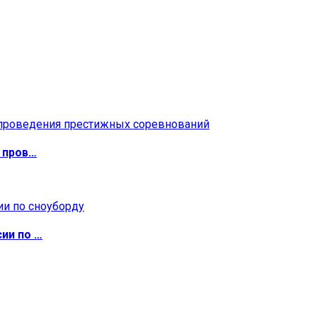
 пров…
ии по …