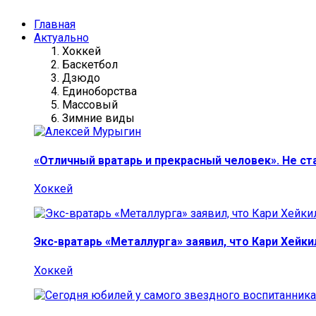
Главная
Актуально
Хоккей
Баскетбол
Дзюдо
Единоборства
Массовый
Зимние виды
«Отличный вратарь и прекрасный человек». Не ст
Хоккей
Экс-вратарь «Металлурга» заявил, что Кари Хейк
Хоккей