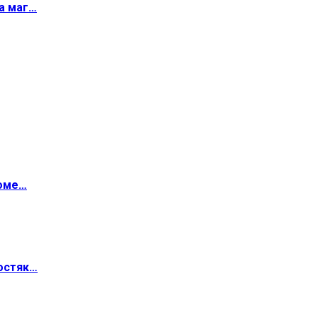
а маг…
роме…
остяк…