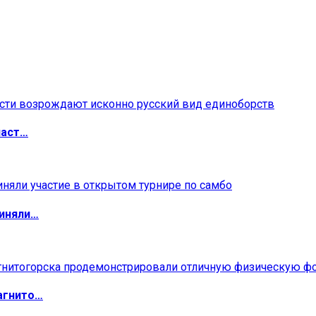
ласт…
риняли…
агнито…