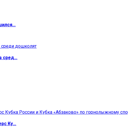
ршился…
в сред…
ерс Ку…