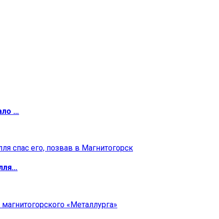
ало …
илля…