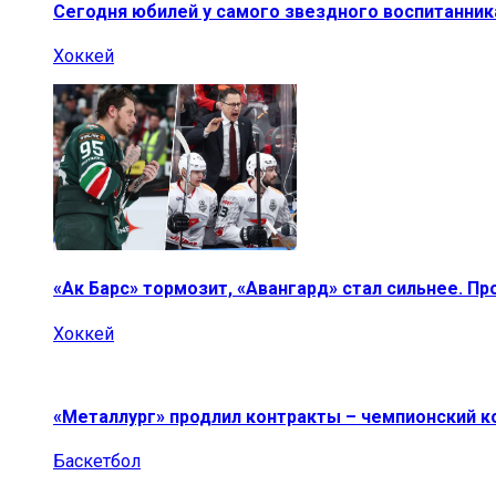
Сегодня юбилей у самого звездного воспитанник
Хоккей
«Ак Барс» тормозит, «Авангард» стал сильнее. П
Хоккей
«Металлург» продлил контракты – чемпионский к
Баскетбол