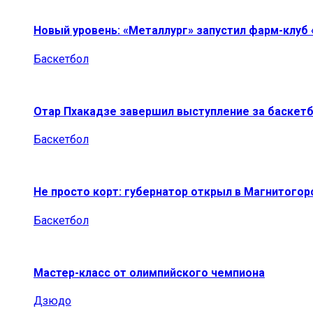
Новый уровень: «Металлург» запустил фарм-клуб
Баскетбол
Отар Пхакадзе завершил выступление за баскет
Баскетбол
Не просто корт: губернатор открыл в Магнитогор
Баскетбол
Мастер-класс от олимпийского чемпиона
Дзюдо