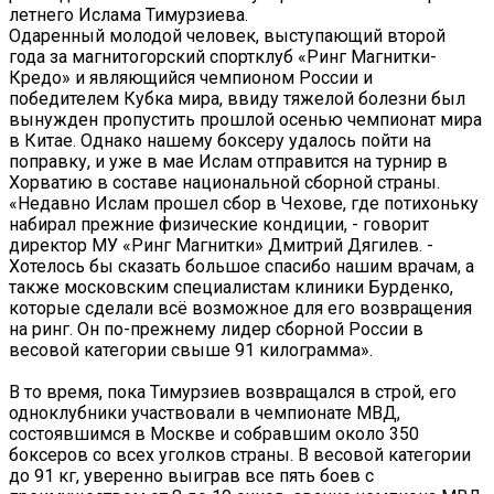
летнего Ислама Тимурзиева.
Одаренный молодой человек, выступающий второй
года за магнитогорский спортклуб «Ринг Магнитки-
Кредо» и являющийся чемпионом России и
победителем Кубка мира, ввиду тяжелой болезни был
вынужден пропустить прошлой осенью чемпионат мира
в Китае. Однако нашему боксеру удалось пойти на
поправку, и уже в мае Ислам отправится на турнир в
Хорватию в составе национальной сборной страны.
«Недавно Ислам прошел сбор в Чехове, где потихоньку
набирал прежние физические кондиции, - говорит
директор МУ «Ринг Магнитки» Дмитрий Дягилев. -
Хотелось бы сказать большое спасибо нашим врачам, а
также московским специалистам клиники Бурденко,
которые сделали всё возможное для его возвращения
на ринг. Он по-прежнему лидер сборной России в
весовой категории свыше 91 килограмма».
В то время, пока Тимурзиев возвращался в строй, его
одноклубники участвовали в чемпионате МВД,
состоявшимся в Москве и собравшим около 350
боксеров со всех уголков страны. В весовой категории
до 91 кг, уверенно выиграв все пять боев с