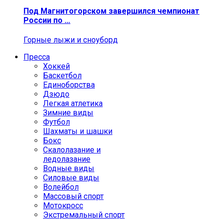
Под Магнитогорском завершился чемпионат
России по …
Горные лыжи и сноуборд
Пресса
Хоккей
Баскетбол
Единоборства
Дзюдо
Легкая атлетика
Зимние виды
Футбол
Шахматы и шашки
Бокс
Скалолазание и
ледолазание
Водные виды
Силовые виды
Волейбол
Массовый спорт
Мотокросс
Экстремальный спорт