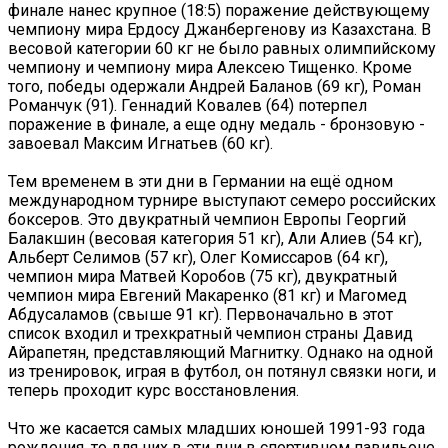
финале нанес крупное (18:5) поражение действующему
чемпиону мира Ердосу Джанбергенову из Казахстана. В
весовой категории 60 кг не было равных олимпийскому
чемпиону и чемпиону мира Алексею Тищенко. Кроме
того, победы одержали Андрей Баланов (69 кг), Роман
Романчук (91). Геннадий Ковалев (64) потерпел
поражение в финале, а еще одну медаль - бронзовую -
завоевал Максим Игнатьев (60 кг).
Тем временем в эти дни в Германии на ещё одном
международном турнире выступают семеро российских
боксеров. Это двукратный чемпион Европы Георгий
Балакшин (весовая категория 51 кг), Али Алиев (54 кг),
Альберт Селимов (57 кг), Олег Комиссаров (64 кг),
чемпион мира Матвей Коробов (75 кг), двукратный
чемпион мира Евгений Макаренко (81 кг) и Магомед
Абдусаламов (свыше 91 кг). Первоначально в этот
список входил и трехкратный чемпион страны Давид
Айрапетян, представляющий Магнитку. Однако на одной
из тренировок, играя в футбол, он потянул связки ноги, и
теперь проходит курс восстановления.
Что же касается самых младших юношей 1991-93 года
рождения, то для них в эти дни в спортивном павильоне