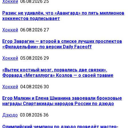
Хоккей
06.08.2026
25
Разин: не удивлён, что «Авангард» по пять миллионов
хоккеистов подписывает
Хоккей
06.08.2026
27
Егор Заврагин — второй в списке лучших проспектов
«Филадельфии» по версии Daily Faceoff
Хоккей
05.08.2026
29
«Вытек костный мозг, порвались две связки».
Форвард «Металлурга» Козлов — о своей травме
Хоккей
04.08.2026
30
Егор Малкин и Елена Шманина завоевали бронзовые
награды Спартакиады народов России по дзюдо
Дзюдо
03.08.2026
36
Олимпийский чемпион по дзюдо проведёт мастер-