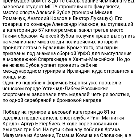
преимуществом от 8 до 10 очков, звание чемпиона МВД
завоевал студент МГТУ строительного факультета,
мастер спорта Алексей Зубов (тренеры Михаил
Романчук, Анатолий Козлов и Виктор Лукашук). Его
товарищ по команде Александр Ивахнов, выступавший
в категории до 57 килограммов, занял третье место.
Таким образом, Алексей Зубов получил право выступить
на чемпионате мира среди полицейских, который
пройдет летом в Бразилии. Кроме того, эти парни
призваны под знамена сборной УрФО для выступления
в молодежной Спартакиаде в Ханты-Мансийске. Но до
её начала Зубов успеет проявить себя на
международном турнире в Ирландии, куда отправится в
конце мая.
Один из подобных форумов Европы уже прошел в
чешском городе Усти-над-Лабем Российские
спортсмены завоевали пять медалей: четыре золотые,
по одной серебряной и бронзовой награде.
Победу на турнире в весовой категории до 81 кг
одержал представитель спортклуба «Ринг Магнитки-
Кредо» Артур Бетербиев. В ходе соревнований он
выиграл три боя. На пути к финалу победил Артака
Малумяна из Армении, Томаша Ковача из Словакии, а в