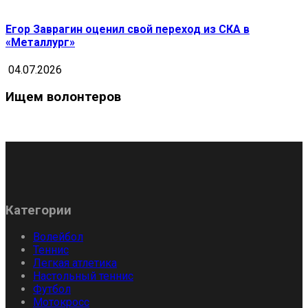
Егор Заврагин оценил свой переход из СКА в
«Металлург»
04.07.2026
Ищем волонтеров
Категории
Волейбол
Теннис
Легкая атлетика
Настольный теннис
Футбол
Мотокросс