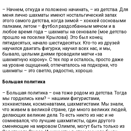
– Начнем, откуда и положено начинать, – из детства. Для
меня лично шахматы имеют ностальгический запах
этого самого детства, когда зимой – хоккей сосновыми
палками, летом – футбол раздолбанным мячом и в
любое время года – шахматы на сеновале (мое детство
прошло на поселке Крылова). Это был конец
пятидесятых, начало шестидесятых. Кто-то из друзей
научился двигать фигурки, научил всех нас, и мы,
бывало, целыми днями проводили матчи «за
шахматную корону». С тех пор и осталось, просто даже
на уровне ощущений, отпечаталось на подкорке, что
шахматы – это светло, радостно, хорошо.
Большая политика
– Большая политика – она тоже родом из детства. Тогда
мы гордились кем? – нашими фигуристами,
хоккеистами, космонавтами, шахматистами. Мы знали,
что живем в великой стране, где много великих людей,
делающих великие дела. То есть никто из нас и не
сомневался, что лучшие шахматисты, один другого
сменяющие на мировом Олимпе, могут быть только из