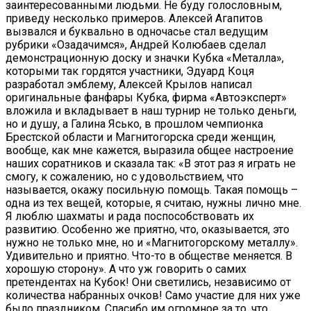
заинтересованными людьми. Не буду голословным,
приведу несколько примеров. Алексей Агапитов
вызвался и буквально в одночасье стал ведущим
рубрики «Озадачимся», Андрей Колюбаев сделал
демонстрационную доску и значки Кубка «Металла»,
которыми так гордятся участники, Эдуард Коця
разработал эмблему, Алексей Крылов написал
оригинальные фанфары Кубка, фирма «Автоэксперт»
вложила и вкладывает в наш турнир не только деньги,
но и душу, а Галина Ясько, в прошлом чемпионка
Брестской области и Магнитогорска среди женщин,
вообще, как мне кажется, выразила общее настроение
наших соратников и сказала так: «В этот раз я играть не
смогу, к сожалению, но с удовольствием, что
называется, окажу посильную помощь. Такая помощь –
одна из тех вещей, которые, я считаю, нужны лично мне.
Я люблю шахматы и рада поспособствовать их
развитию. Особенно же приятно, что, оказывается, это
нужно не только мне, но и «Магнитогорскому металлу».
Удивительно и приятно. Что-то в обществе меняется. В
хорошую сторону». А что уж говорить о самих
претендентах на Кубок! Они светились, независимо от
количества набранных очков! Само участие для них уже
было праздником. Спасибо им огромное за то, что