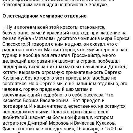
благодаря им наша идея не повисла в воздухе.
О легендарном чемпионе отдельно
– Ну и апогеем всей этой красоты становится,
безусловно, самый красивый наш ход: приглашение на
финал Кубка «Металла» десятого чемпиона мира Бориса
Спасского. Я говорил с ним на днях, он сказал, что с
радостью посетит Магнитогорск, что ему интересен наш
турнир и вообще вся эта затея. Гроссмейстр, много
делающий для развития шахмат в стране, пообещал
поддержку всех наших шахматных начинаний. Должен,
кстати, выразить огромную признательность Сергею
Кулагину, без которого этот приезд мог вообще не
состояться. Но о Сергее мы еще напишем отдельно, это
человек, горячо преданный шахматам и
заслуживающий подробного о себе рассказа. Что
касается Бориса Васильевича... Вот приедет, и
поговорим. И наши читатели, естественно, не останутся
неосведомленными. Пока же приглашаю всех
любителей шахмат на большой финал, в котором
встретятся Дмитрий Морозов и Вячеслав Кулаков.
Финал состоится в понедельник, 16 января, в 15.00 на