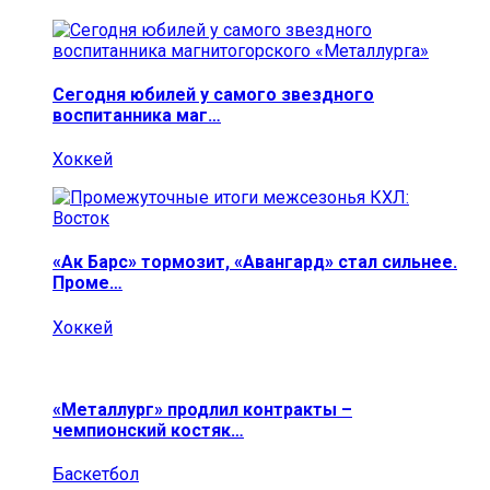
Сегодня юбилей у самого звездного
воспитанника маг…
Хоккей
«Ак Барс» тормозит, «Авангард» стал сильнее.
Проме…
Хоккей
«Металлург» продлил контракты –
чемпионский костяк…
Баскетбол