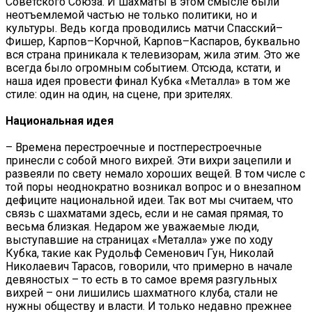
Советского Союза. И шахматы в этом смысле были
неотъемлемой частью не только политики, но и
культуры. Ведь когда проводились матчи Спасский–
Фишер, Карпов–Корчной, Карпов–Каспаров, буквально
вся страна приникала к телевизорам, жила этим. Это же
всегда было огромным событием. Отсюда, кстати, и
наша идея провести финал Кубка «Металла» в том же
стиле: один на один, на сцене, при зрителях.
Национальная идея
– Времена перестроечные и постперестроечные
принесли с собой много вихрей. Эти вихри зацепили и
развеяли по свету немало хороших вещей. В том числе с
той поры неоднократно возникал вопрос и о внезапном
дефиците национальной идеи. Так вот мы считаем, что
связь с шахматами здесь, если и не самая прямая, то
весьма близкая. Недаром же уважаемые люди,
выступавшие на страницах «Металла» уже по ходу
Кубка, такие как Рудольф Семенович Гун, Николай
Николаевич Тарасов, говорили, что примерно в начале
девяностых – то есть в то самое время разгульных
вихрей – они лишились шахматного клуба, стали не
нужны обществу и власти. И только недавно прежнее