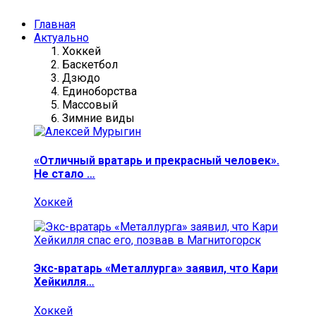
Главная
Актуально
Хоккей
Баскетбол
Дзюдо
Единоборства
Массовый
Зимние виды
«Отличный вратарь и прекрасный человек».
Не стало …
Хоккей
Экс-вратарь «Металлурга» заявил, что Кари
Хейкилля…
Хоккей