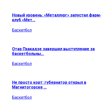
Новый уровень: «Металлург» запустил фарм-
клуб «Мет…
Баскетбол
Отар Пхакадзе завершил выступление за
баскетбольны…
Баскетбол
Не просто корт: губернатор открыл в
Магнитогорске …
Баскетбол