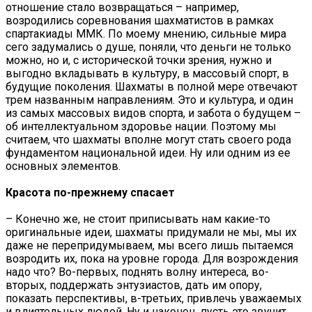
отношение стало возвращаться – например,
возродились соревнования шахматистов в рамках
спартакиады ММК. По моему мнению, сильные мира
сего задумались о душе, поняли, что деньги не только
можно, но и, с исторической точки зрения, нужно и
выгодно вкладывать в культуру, в массовый спорт, в
будущие поколения. Шахматы в полной мере отвечают
трем названным направлениям. Это и культура, и один
из самых массовых видов спорта, и забота о будущем –
об интеллектуальном здоровье нации. Поэтому мы
считаем, что шахматы вполне могут стать своего рода
фундаментом национальной идеи. Ну или одним из ее
основных элементов.
Красота по-прежнему спасает
– Конечно же, не стоит приписывать нам какие-то
оригинальные идеи, шахматы придумали не мы, мы их
даже не перепридумываем, мы всего лишь пытаемся
возродить их, пока на уровне города. Для возрождения
надо что? Во-первых, поднять волну интереса, во-
вторых, поддержать энтузиастов, дать им опору,
показать перспективы, в-третьих, привлечь уважаемых
и влиятельных людей. Ну и наконец, пусть это звучит