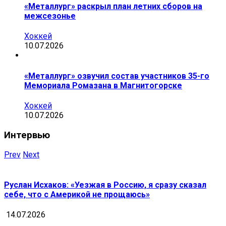
«Металлург» раскрыл план летних сборов на
межсезонье
Хоккей
10.07.2026
«Металлург» озвучил состав участников 35-го
Мемориала Ромазана в Магнитогорске
Хоккей
10.07.2026
Интервью
Prev
Next
Руслан Исхаков: «Уезжая в Россию, я сразу сказал
себе, что с Америкой не прощаюсь»
14.07.2026