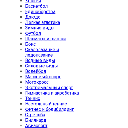
Хоккей
Баскетбол
Единоборства
Дзюдо
Легкая атлетика
Зимние виды
Футбол
Шахматы и шашки
Бокс
Скалолазание и
ледолазание
Водные виды
Силовые виды
Волейбол
Массовый спорт
Мотокросс
Экстремальный спорт
Гимнастика и акробатика
Теннис
Настольный теннис
Фитнес и бодибилдинг
Стрельба
Биллиард
Авиаспорт