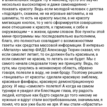
несколько высокопарно и даже самонадеянно –
показать красоту. Ведь если молодой человек с детства
«подсядет», скажем, не на игровые автоматы, а на
шахматы, то есть на красоту мысли, а не красоту
мигающих кнопок, то у него сформируется совершенно
иное отношение к красоте, к гармонии, к себе и
окружающим – к жизни, одним словом. Все пункты этой
мини-программы мы последовательно выполняем,
благо, это полностью совпадает с возможностями
газеты как средства массовой информации. В интервью
«Металлу» мастер ФИДЕ Александр Тюрин сказал, что
если самолет летает, то он должен быть красивым, а
если самолет не красив, то летать он не будет. Мы с
самого начала следовали тому же принципу. Ведь, по
сути, мы сунулись в незнакомую область, образно
говоря, полезли в воду, не зная броду. Поэтому решили
«танцевать» от красоты: сделали красивую эмблему,
красивые фанфары, красивую демонстрационную
доску. И наш «самолет» полетел! А когда на самом
турнире я увидел эти блестящие глаза, эту радость
людей, которые как будто сидели до того никому не
нужные и вдруг стали востребованными, значимыми, я
понял, что все уже было не зря. И мы стали «обрастать»