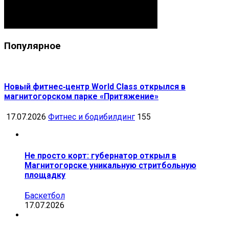
Популярное
Новый фитнес‑центр World Class открылся в
магнитогорском парке «Притяжение»
17.07.2026
Фитнес и бодибилдинг
155
Не просто корт: губернатор открыл в
Магнитогорске уникальную стритбольную
площадку
Баскетбол
17.07.2026