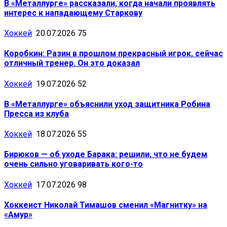
В «Металлурге» рассказали, когда начали проявлять
интерес к нападающему Старкову
Хоккей
20.07.2026
75
Коробкин: Разин в прошлом прекрасный игрок, сейчас
отличный тренер. Он это доказал
Хоккей
19.07.2026
52
В «Металлурге» объяснили уход защитника Робина
Пресса из клуба
Хоккей
18.07.2026
55
Бирюков — об уходе Барака: решили, что не будем
очень сильно уговаривать кого-то
Хоккей
17.07.2026
98
Хоккеист Николай Тимашов сменил «Магнитку» на
«Амур»