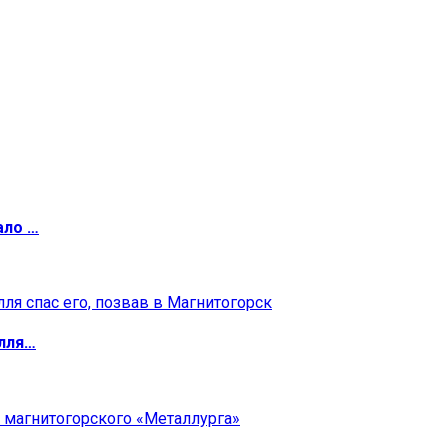
ало …
илля…