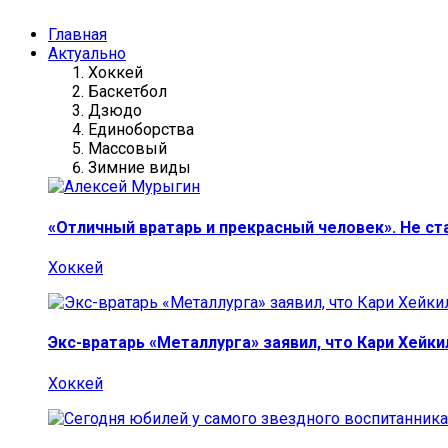
Главная
Актуально
Хоккей
Баскетбол
Дзюдо
Единоборства
Массовый
Зимние виды
«Отличный вратарь и прекрасный человек». Не ст
Хоккей
Экс-вратарь «Металлурга» заявил, что Кари Хейк
Хоккей