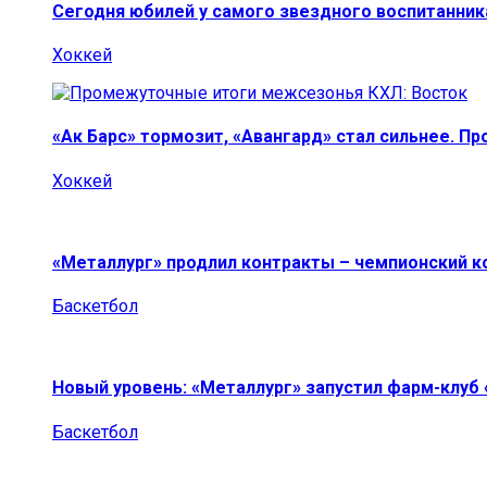
Сегодня юбилей у самого звездного воспитанник
Хоккей
«Ак Барс» тормозит, «Авангард» стал сильнее. П
Хоккей
«Металлург» продлил контракты – чемпионский к
Баскетбол
Новый уровень: «Металлург» запустил фарм-клуб
Баскетбол