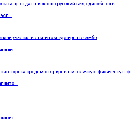
ласт…
риняли…
агнито…
ршился…