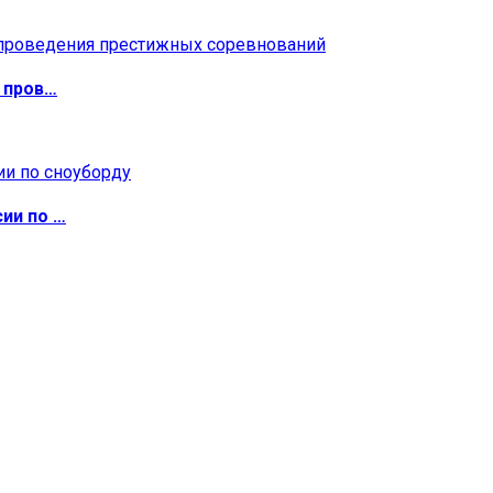
 пров…
ии по …