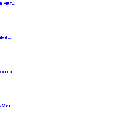
а маг…
роме…
остяк…
 «Мет…