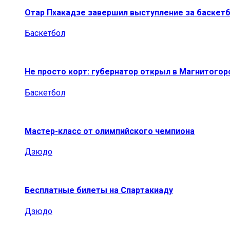
Отар Пхакадзе завершил выступление за баскет
Баскетбол
Не просто корт: губернатор открыл в Магнитогор
Баскетбол
Мастер-класс от олимпийского чемпиона
Дзюдо
Бесплатные билеты на Спартакиаду
Дзюдо