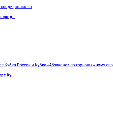
в сред…
ерс Ку…