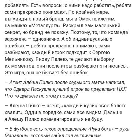
добавлять. Есть вопросы, с ними надо работать, ребята
сами прекрасно понимают. По крайней мере,
вы увидите новый бренд, мы в Омск прилетим,
на майках «Металлурга». Раскрыл вам маленький
секрет, но бренд не покажу. Поэтому, то, что команда
заряжена — однозначно. А об индивидуальных
ошибках — ребята прекрасно понимают, сами
разбирают, каждый игрок подходит к Сергею
Мельникову, Якову Палею, те делают выборку
их моментов, они после игры разбирают эти нюансы.
Это игра, она не бывает без ошибок.
— Агент Алёша Пилко после седьмого матча написал,
что Эдвард Паскуале лучший игрок за пределами НХЛ.
Что-то думаете по этому поводу?
— Алёша Пилко — агент, «каждый кулик своё болото
хвалит». Эдди в порядке, сами все видим. Дальше
я Алёшу Пилко комментировать я не буду.
— В футболе есть такое определение «Рука бога» — рука
Марадоны, который забил гол англичанам.