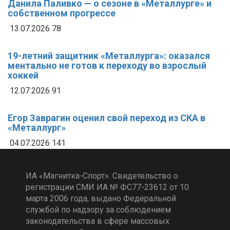
Данила Паливко — о сезоне в «Металлурге» и
собственном прогрессе
13.07.2026
78
19-летний защитник «Металлурга»: оказался
ментально не готов к переходу во взрослый
хоккей
12.07.2026
91
Егор Заврагин оценил свой переход из СКА в
«Металлург»
04.07.2026
141
ИА «Магнитка-Спорт». Свидетельство о
регистрации СМИ ИА № ФС77-23612 от 10
марта 2006 года, выдано Федеральной
службой по надзору за соблюдением
законодательства в сфере массовых