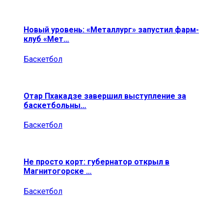
Новый уровень: «Металлург» запустил фарм-
клуб «Мет…
Баскетбол
Отар Пхакадзе завершил выступление за
баскетбольны…
Баскетбол
Не просто корт: губернатор открыл в
Магнитогорске …
Баскетбол