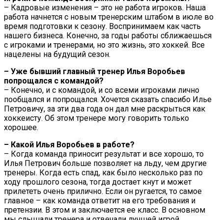
– Кадровые изменения – это не работа игроков. Наша
работа начнется с новым тренерским штабом в июле во
время подготовки к сезону. Воспринимаем как часть
нашего бизнеса. Конечно, за годы работы сближаешься
с игроками и тренерами, но это жизнь, это хоккей. Все
нацелены на будущий сезон.
– Уже бывший главный тренер Илья Воробьев
попрощался с командой?
– Конечно, и с командой, и со всеми игроками лично
пообщался и попрощался. Хочется сказать спасибо Илье
Петровичу, за эти два года он дал мне раскрыться как
хоккеисту. Об этом тренере могу говорить только
хорошее.
– Какой Илья Воробьев в работе?
– Когда команда приносит результат и все хорошо, то
Илья Петрович больше позволяет на льду, чем другие
тренеры. Когда есть спад, как было несколько раз по
ходу прошлого сезона, тогда достает кнут и может
прилететь очень прилично. Если он ругается, то самое
главное – как команда ответит на его требования и
претензии. В этом и заключается ее класс. В основном
мы слышали тренера и отвечали лучшей игрой.