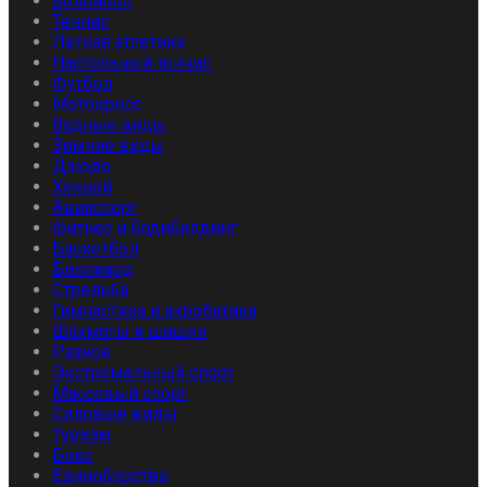
Волейбол
Теннис
Легкая атлетика
Настольный теннис
Футбол
Мотокросс
Водные виды
Зимние виды
Дзюдо
Хоккей
Авиаспорт
Фитнес и бодибилдинг
Баскетбол
Биллиард
Стрельба
Гимнастика и акробатика
Шахматы и шашки
Разное
Экстремальный спорт
Массовый спорт
Силовые виды
Туризм
Бокс
Единоборства