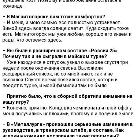
лучшие в КХЛ. Поэтому и было желание остаться в
команде.
– В Магнитогорске вам тоже комфортно?
– И меня, и мою семью все полностью устраивает.
Зимой здесь всегда солнце светит. Куда сходить тоже
есть. Магнитогорск мы уже любим, хорошо его знаем и
рады, что остаемся здесь.
– Вы были в расширенном составе «России 25».
Почему так и не сыграли в майском турне?
– Уже находился в отпуске, узнал о вызове спустя три
недели после окончания сезона. Выложили
расширенный список, но со мной никто так и не
связался. Спустя время появился состав, который
поедет в турне, и моей фамилии там не было.
– Приятно было, что в сборной обратили внимание на
вашу игру?
– Конечно, приятно. Концовка чемпионата и плей-офф у
меня получились неплохими, поэтому я и получил вызов.
– В «Металлурге» произошли серьезные изменения в
руководстве, в тренерском штабе, в составе. Как
игроки в команде восприняли такие перемены?