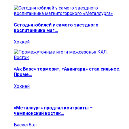
Сегодня юбилей у самого звездного
воспитанника маг…
Хоккей
«Ак Барс» тормозит, «Авангард» стал сильнее.
Проме…
Хоккей
«Металлург» продлил контракты –
чемпионский костяк…
Баскетбол