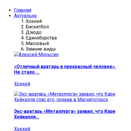
Главная
Актуально
Хоккей
Баскетбол
Дзюдо
Единоборства
Массовый
Зимние виды
«Отличный вратарь и прекрасный человек».
Не стало …
Хоккей
Экс-вратарь «Металлурга» заявил, что Кари
Хейкилля…
Хоккей