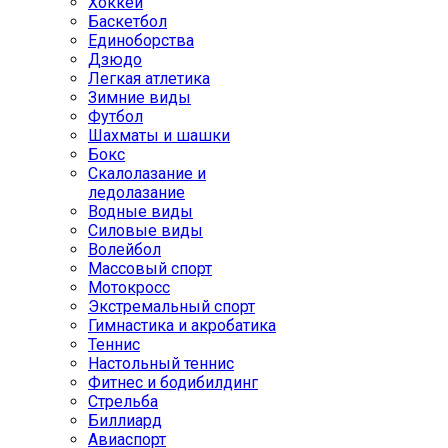
Хоккей
Баскетбол
Единоборства
Дзюдо
Легкая атлетика
Зимние виды
Футбол
Шахматы и шашки
Бокс
Скалолазание и
ледолазание
Водные виды
Силовые виды
Волейбол
Массовый спорт
Мотокросс
Экстремальный спорт
Гимнастика и акробатика
Теннис
Настольный теннис
Фитнес и бодибилдинг
Стрельба
Биллиард
Авиаспорт