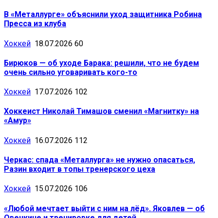
В «Металлурге» объяснили уход защитника Робина
Пресса из клуба
Хоккей
18.07.2026
60
Бирюков — об уходе Барака: решили, что не будем
очень сильно уговаривать кого-то
Хоккей
17.07.2026
102
Хоккеист Николай Тимашов сменил «Магнитку» на
«Амур»
Хоккей
16.07.2026
112
Черкас: спада «Металлурга» не нужно опасаться,
Разин входит в топы тренерского цеха
Хоккей
15.07.2026
106
«Любой мечтает выйти с ним на лёд». Яковлев — об
Овечкине и тренировке для детей