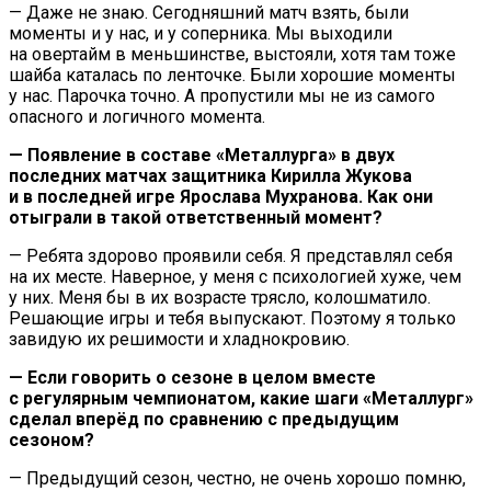
— Даже не знаю. Сегодняшний матч взять, были
моменты и у нас, и у соперника. Мы выходили
на овертайм в меньшинстве, выстояли, хотя там тоже
шайба каталась по ленточке. Были хорошие моменты
у нас. Парочка точно. А пропустили мы не из самого
опасного и логичного момента.
— Появление в составе «Металлурга» в двух
последних матчах защитника Кирилла Жукова
и в последней игре Ярослава Мухранова. Как они
отыграли в такой ответственный момент?
— Ребята здорово проявили себя. Я представлял себя
на их месте. Наверное, у меня с психологией хуже, чем
у них. Меня бы в их возрасте трясло, колошматило.
Решающие игры и тебя выпускают. Поэтому я только
завидую их решимости и хладнокровию.
— Если говорить о сезоне в целом вместе
с регулярным чемпионатом, какие шаги «Металлург»
сделал вперёд по сравнению с предыдущим
сезоном?
— Предыдущий сезон, честно, не очень хорошо помню,