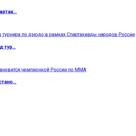
партак…
д тур…
 стано…