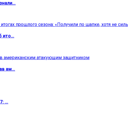
изнали…
б ито…
ав ам…
7: …