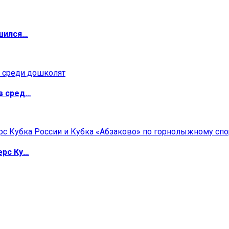
ршился…
в сред…
ерс Ку…