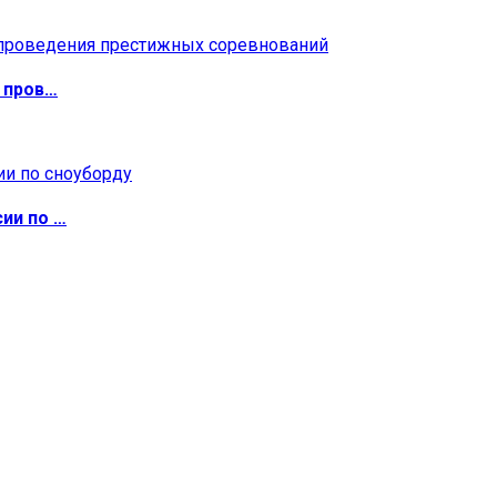
 пров…
ии по …