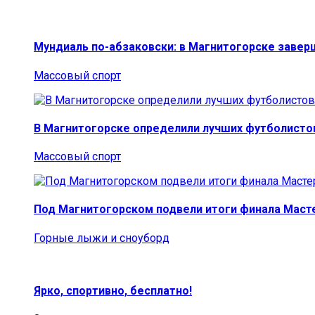
Мундиаль по-абзаковски: в Магнитогорске заве
Массовый спорт
В Магнитогорске определили лучших футболисто
Массовый спорт
Под Магнитогорском подвели итоги финала Маст
Горные лыжи и сноуборд
Ярко, спортивно, бесплатно!