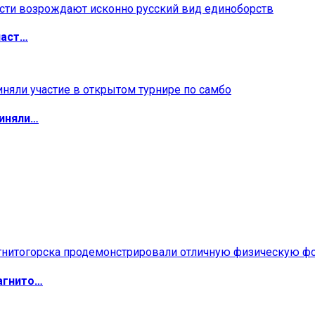
ласт…
риняли…
агнито…