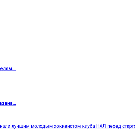
телям…
мазана…