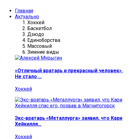
Главная
Актуально
Хоккей
Баскетбол
Дзюдо
Единоборства
Массовый
Зимние виды
«Отличный вратарь и прекрасный человек».
Не стало …
Хоккей
Экс-вратарь «Металлурга» заявил, что Кари
Хейкилля…
Хоккей