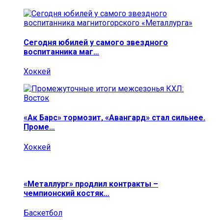
Сегодня юбилей у самого звездного
воспитанника маг…
Хоккей
«Ак Барс» тормозит, «Авангард» стал сильнее.
Проме…
Хоккей
«Металлург» продлил контракты –
чемпионский костяк…
Баскетбол