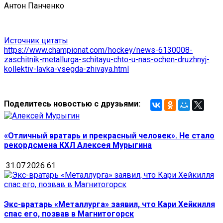
Антон Панченко
Источник цитаты
https://www.championat.com/hockey/news-6130008-
zaschitnik-metallurga-schitayu-chto-u-nas-ochen-druzhnyj-
kollektiv-lavka-vsegda-zhivaya.html
Поделитесь новостью с друзьями:
«Отличный вратарь и прекрасный человек». Не стало
рекордсмена КХЛ Алексея Мурыгина
31.07.2026
61
Экс-вратарь «Металлурга» заявил, что Кари Хейкилля
спас его, позвав в Магнитогорск