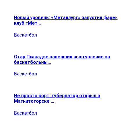
Новый уровень: «Металлург» запустил фарм-
клуб «Мет…
Баскетбол
Отар Пхакадзе завершил выступление за
баскетбольны…
Баскетбол
Не просто корт: губернатор открыл в
Магнитогорске …
Баскетбол