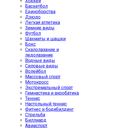
Хоккей
Баскетбол
Единоборства
Дзюдо
Легкая атлетика
Зимние виды
Футбол
Шахматы и шашки
Бокс
Скалолазание и
ледолазание
Водные виды
Силовые виды
Волейбол
Массовый спорт
Мотокросс
Экстремальный спорт
Гимнастика и акробатика
Теннис
Настольный теннис
Фитнес и бодибилдинг
Стрельба
Биллиард
Авиаспорт