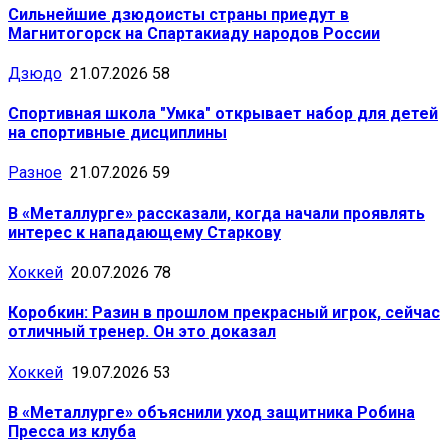
Сильнейшие дзюдоисты страны приедут в
Магнитогорск на Спартакиаду народов России
Дзюдо
21.07.2026
58
Спортивная школа "Умка" открывает набор для детей
на спортивные дисциплины
Разное
21.07.2026
59
В «Металлурге» рассказали, когда начали проявлять
интерес к нападающему Старкову
Хоккей
20.07.2026
78
Коробкин: Разин в прошлом прекрасный игрок, сейчас
отличный тренер. Он это доказал
Хоккей
19.07.2026
53
В «Металлурге» объяснили уход защитника Робина
Пресса из клуба