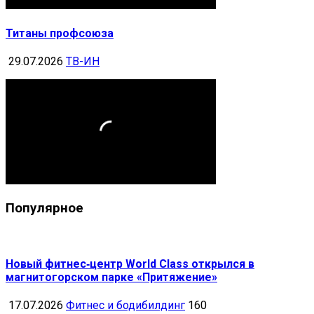
Титаны профсоюза
29.07.2026
ТВ-ИН
Популярное
Новый фитнес‑центр World Class открылся в
магнитогорском парке «Притяжение»
17.07.2026
Фитнес и бодибилдинг
160