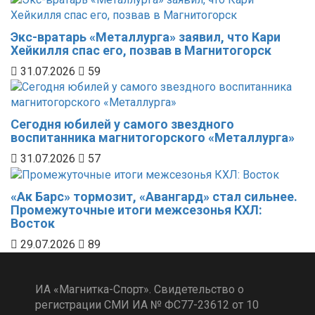
Экс-вратарь «Металлурга» заявил, что Кари
Хейкилля спас его, позвав в Магнитогорск
31.07.2026
59
Сегодня юбилей у самого звездного
воспитанника магнитогорского «Металлурга»
31.07.2026
57
«Ак Барс» тормозит, «Авангард» стал сильнее.
Промежуточные итоги межсезонья КХЛ:
Восток
29.07.2026
89
ИА «Магнитка-Спорт». Свидетельство о
регистрации СМИ ИА № ФС77-23612 от 10