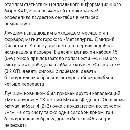
отделом статистики Центрального информационного
бюро КХЛ, и аналитической оценки матчей
определила лауреатов сентября в четырёх
номинациях.
Лучшим нападающим в уходящем месяце стал
форвард магнитогорского «Металлурга» Дмитрий
Силантьев. К слову, для него это первая подобная
номинация в карьере. В десяти матчах он набрал 15
(6+9) очков при показателе полезности «+5». На его
счету также победная шайба в матче со «Спартаком»
(3:2 ОТ), девять силовых приёмов, девять
блокированных бросков, четыре отбора шайбы и
четыре перехвата.
Лучшим новичком был признан другой нападающий
«Металлурга» – 18-летний Михаил Фёдоров. Он в семи
матчах набрал 4 (2+2) очка с показателем полезности
«+4». На его счету также один силовой приём, три
блокированных броска, два отбора шайбы и три
перехвата.