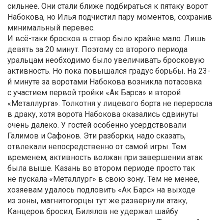
сильнее. Они стали ближе подбираться к пятаку ворот
Набокова, но Илья подчистил пару моментов, сохранив
минимальный перевес.
И всё-таки бросков в створ было крайне мало. Лишь
девять за 20 минут. Поэтому со второго периода
уральцам необходимо было увеличивать бросковую
активность. Но пока повышался градус борьбы. На 23-
й минуте за воротами Набокова возникла потасовка
с участием первой тройки «Ак Барса» и второй
«Металлурга». Толкотня у лицевого борта не переросла
в драку, хотя ворота Набокова оказались сдвинуты
очень далеко. У гостей особенно усердствовали
Галимов и Сафонов. Эти разборки, надо сказать,
отвлекали непосредственно от самой игры. Тем
временем, активность волжан при завершении атак
была выше. Казань во втором периоде просто так
не пускала «Металлург» в свою зону. Тем не менее,
хозяевам удалось подловить «Ак Барс» на выходе
из зоны, магнитогорцы тут же развернули атаку,
Канцеров бросил, Билялов не удержал шайбу