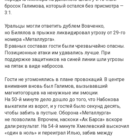
бросок Галимова, который остался без присмотра —
3:1.
Уральцы могли ответить дублем Вовченко,
но Билялов в прыжке ликвидировал угрозу от 29-го
номера «Металлурга».
В равных составах гости были чрезвычайно опасны.
Позиционные атаки им удавались лучше. При
поддержке защитников на синей линии шли угрозы
на пятак в виде набросов.
Гости не угомонялись в плане провокаций. В центре
внимания вновь был Галимов, вызывавший
магнитогорцев на ненужные им эмоции.
На 50-й минуте дело дошло до того, что Набокова
выкатили из ворот, и у гостей было секунд десять,
чтобы забить в пустые. Оборона «Металлурга»
не позволила. Впрочем, наскоки «Ак Барса» вскоре
дали результат. На 54-й минуте Хмелевский выскочил
«один в ноль» и переиграл Илью, забив между