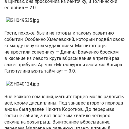
в щитках, она проскочила на ленточку, и Толчинский
её добил — 2:0.
Гости, похоже, были не готовы к такому развитию
событий. Особенно Хмелевский, который подвёл свою
команду ненужным удалением. Магнитогорцы
не простили сопернику — Даниил Вовченко броском
в касание из левого круга вбрасывания в третий раз
зажёг трибуны Арены «Металлург» и заставил Анвара
Гатиятулина взять тайм-аут — 3:0.
Вне всякого сомнения, магнитогорцев могло радовать
всё, кроме дисциплины. Под занавес второго периода
вновь был удалён Никита Коротков. До перерыва
гости не забили, а вот после им хватило четырёх
секунд на розыгрыш. Выигранное вбрасывание,
передача Миллера на дальнюю штангу и точный