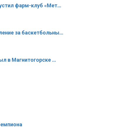
пустил фарм-клуб «Мет…
ление за баскетбольны…
рыл в Магнитогорске …
чемпиона