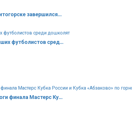
нитогорске завершился…
чших футболистов сред…
оги финала Мастерс Ку…