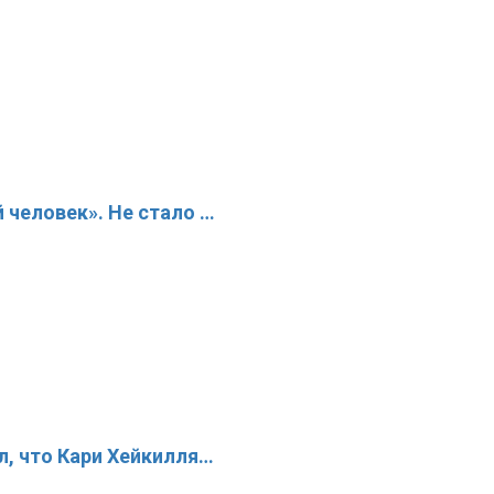
 человек». Не стало …
л, что Кари Хейкилля…