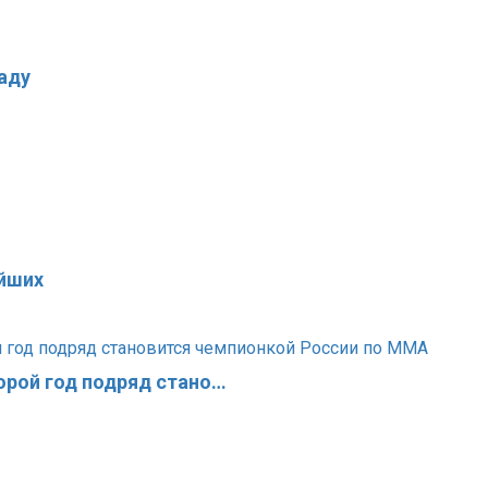
аду
йших
орой год подряд стано…