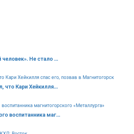
 человек». Не стало …
л, что Кари Хейкилля…
ого воспитанника маг…