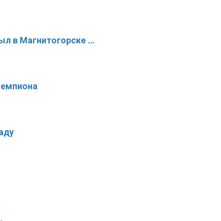
рыл в Магнитогорске …
чемпиона
аду