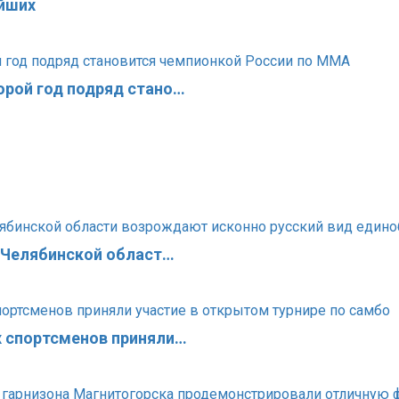
йших
орой год подряд стано…
в Челябинской област…
х спортсменов приняли…