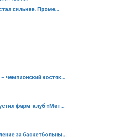
 стал сильнее. Проме…
 – чемпионский костяк…
пустил фарм-клуб «Мет…
ление за баскетбольны…