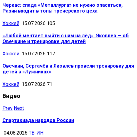
Черкас: спада «Металлурга» не нужно опасаться,
Разин входит в топы тренерского цеха
Хоккей
15.07.2026
105
«Любой мечтает выйти с ним на лёд». Яковлев — об
Овечкине и тренировке для детей
Хоккей
15.07.2026
117
Овечкин, Сергачёв и Яковлев провели тренировку для
детей в «Лужниках»
Хоккей
15.07.2026
71
Видео
Prev
Next
Спартакиада народов России
04.08.2026
ТВ-ИН