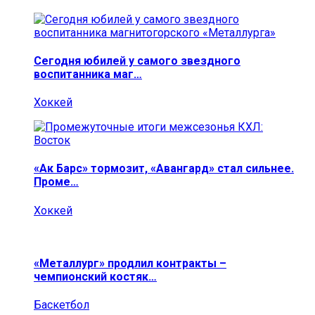
Сегодня юбилей у самого звездного
воспитанника маг…
Хоккей
«Ак Барс» тормозит, «Авангард» стал сильнее.
Проме…
Хоккей
«Металлург» продлил контракты –
чемпионский костяк…
Баскетбол