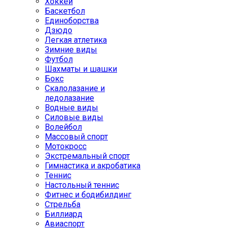
Хоккей
Баскетбол
Единоборства
Дзюдо
Легкая атлетика
Зимние виды
Футбол
Шахматы и шашки
Бокс
Скалолазание и
ледолазание
Водные виды
Силовые виды
Волейбол
Массовый спорт
Мотокросс
Экстремальный спорт
Гимнастика и акробатика
Теннис
Настольный теннис
Фитнес и бодибилдинг
Стрельба
Биллиард
Авиаспорт