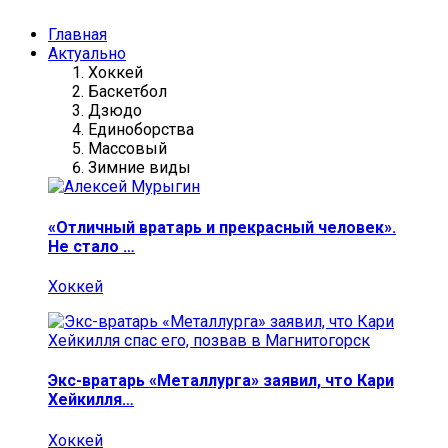
Главная
Актуально
Хоккей
Баскетбол
Дзюдо
Единоборства
Массовый
Зимние виды
«Отличный вратарь и прекрасный человек».
Не стало …
Хоккей
Экс-вратарь «Металлурга» заявил, что Кари
Хейкилля…
Хоккей