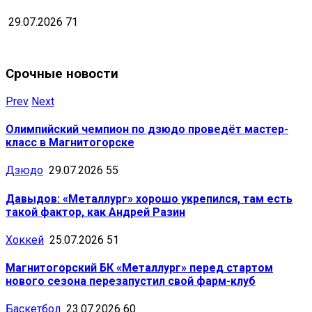
29.07.2026
71
Срочные новости
Prev
Next
Олимпийский чемпион по дзюдо проведёт мастер-
класс в Магнитогорске
Дзюдо
29.07.2026
55
Давыдов: «Металлург» хорошо укрепился, там есть
такой фактор, как Андрей Разин
Хоккей
25.07.2026
51
Магнитогорский БК «Металлург» перед стартом
нового сезона перезапустил свой фарм-клуб
Баскетбол
23.07.2026
60