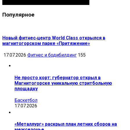
Популярное
Новый фитнес‑центр World Class открылся в
магнитогорском парке «Притяжение»
17.07.2026
Фитнес и бодибилдинг
155
Не просто корт: губернатор открыл в
Магнитогорске уникальную стритбольную
площадку
Баскетбол
17.07.2026
«Металлург» раскрыл план летних сборов на
межсезонье