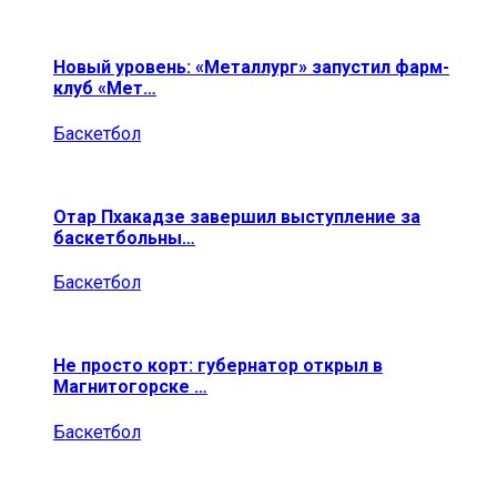
Новый уровень: «Металлург» запустил фарм-
клуб «Мет…
Баскетбол
Отар Пхакадзе завершил выступление за
баскетбольны…
Баскетбол
Не просто корт: губернатор открыл в
Магнитогорске …
Баскетбол