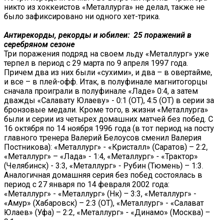
никто из хоккеистов «Металлурга» не делал, также не
было зафиксировано ни одного хет-трика.
Антирекорды, рекорды и юбилеи:
25 поражений в
серебряном сезоне
Три поражения подряд на своем льду «Металлург» уже
терпел в период с 29 марта по 9 апреля 1997 года.
Причем два из них были «сухими», и два – в овертайме,
и все – в плей-офф. Итак, в полуфинале магнитогорцы
сначала проиграли в полуфинале «Ладе» 0:4, а затем
дважды «Салавату Юлаеву» - 0:1 (ОТ), 4:5 (ОТ) в серии за
бронзовые медали. Кроме того, в жизни «Металлурга»
были и серии из четырех домашних матчей без побед. С
16 октября по 14 ноября 1996 года (в тот период на посту
главного тренера Валерий Белоусов сменил Валерия
Постникова): «Металлург» - «Кристалл» (Саратов) – 2:2,
«Металлург» – «Лада» - 1:4, «Металлург» - «Трактор»
(Челябинск) - 3:3, «Металлург» - Рубин (Тюмень) – 1:3.
Аналогичная домашняя серия без побед состоялась в
период с 27 января по 14 февраля 2002 года:
«Металлург» - «Металлург» (Нк) – 3:3, «Металлург» -
«Амур» (Хабаровск) – 2:3 (ОТ), «Металлург» - «Салават
Юлаев» (Уфа) – 2:2, «Металлург» - «Динамо» (Москва) –