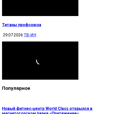
Титаны профсоюза
29.07.2026
ТВ-ИН
Популярное
Новый фитнес‑центр World Class открылся в
магнитогорском парке «Притяжение»