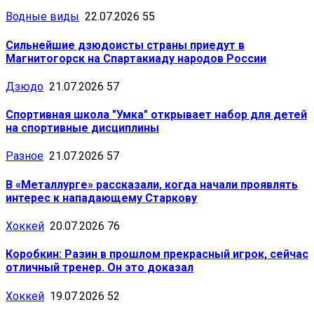
Водные виды
22.07.2026
55
Сильнейшие дзюдоисты страны приедут в
Магнитогорск на Спартакиаду народов России
Дзюдо
21.07.2026
57
Спортивная школа "Умка" открывает набор для детей
на спортивные дисциплины
Разное
21.07.2026
57
В «Металлурге» рассказали, когда начали проявлять
интерес к нападающему Старкову
Хоккей
20.07.2026
76
Коробкин: Разин в прошлом прекрасный игрок, сейчас
отличный тренер. Он это доказал
Хоккей
19.07.2026
52