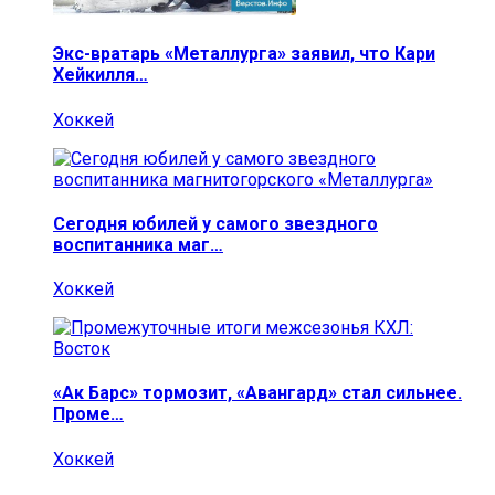
Экс-вратарь «Металлурга» заявил, что Кари
Хейкилля…
Хоккей
Сегодня юбилей у самого звездного
воспитанника маг…
Хоккей
«Ак Барс» тормозит, «Авангард» стал сильнее.
Проме…
Хоккей