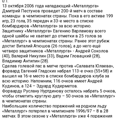
0:1.
13 октября 2006 года нападающий «Металлурга»
Дмитрий Пестунов проведет 200-й матч в составе
команды в чемпионатах страны. Пока в его активе 199
игр, 23 гола, 35 передач и 33-е место в списке
бомбардиров «Металлурга» за всю историю.
Защитнику «Металлурга» Евгению Варламову всего
одной шайбы не хватает до отметки в 25 голов за
«Металлург» в чемпионатах страны. Ранее этот рубеж
достиг Виталий Атюшов (26 голов), а до него ещё
четверо защитников «Металлурга» - Андрей Соколов
(40), Валерий Никулин (33), Вадим Гловацкий (28),
Владимир Антипин (28).
Сделав голевой пас в матче против «Салавата Юлаева»,
форвард Евгений Гладских набрал 113-е очко (55+58) и
вышел на 16-е место в списке бомбардиров клуба за
всю историю. Напомним, 116 очков имеет Андрей
Кудинов, а 124 – Эдуард Кудерметов.
Форварду Руслану Нуртдинову осталось набрать 5 очков,
чтобы отметить круглую дату – 50 очков за «Металлург»
в чемпионатах страны.
Наибольшее количество поражений на родном льду
«Металлург» потерпел в чемпионате 1996/97 – 8 в 28
матчах. В этом сезоне у «Металлурга» уже 4 поражения