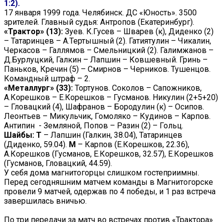
1:2).
17 января 1999 года. Челябинск. ДС «Юность». 3500
зрителей. Главный судья: Антропов (Екатеринбург).
«Трактор» (13):
Зуев. К.Гусев – Шварев (к), Диденко (2)
– Татаринцев – А.Тертышный (2). Гатиятулин – Чикалин,
Черкасов – Галлямов – Смельницкий (2). Галимжанов –
Д.Бурлуцкий, Галкин – Лапшин – Ковшевный. Гринь –
Паньков, Кречин (5) – Смирнов – Черников. Тушенцов.
Командный штраф – 2.
«Металлург» (33):
Тортунов. Соколов – Сапожников,
А.Корешков – Е.Корешков – Гусманов. Никулин (2+5+20)
– Гловацкий (4), Шафранов – Бородулин (к) – Осипов.
Леонтьев – Микульчик, Гомоляко – Кудинов – Карпов.
Антипин - Земляной, Попов – Разин (2) – Гольц.
Шайбы:
Т
– Лапшин (Галкин, 38.04), Татаринцев
(Диденко, 59.04).
М
– Карпов (Е.Корешков, 22.36),
А.Корешков (Гусманов, Е.Корешков, 32.57), Е.Корешков
(Гусманов, Гловацкий, 44.59).
У себя дома магнитогорцы слишком гостеприимны.
Перед сегодняшним матчем команды в Магнитогорске
провели 9 матчей, одержав по 4 победы, и 1 раз встреча
завершилась вничью.
По три передачи за матч во встречах против «Трактора»