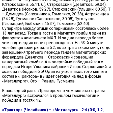
(Старковский, 56.11, б.), Старковский (Девятков, 59.04),
Девятков (Исаков, 59.27), Старковский (Ульшин, 60.50). Т
– Демидов (Сапожников, Гомоляко, 20.28), Астраханцев
(24.28), Гусманов (Сапожников, 30.08), Туголуков
(Гловацкий, Бобыкин, 46.37), Гомоляко (52.40).
Суперигра между этими соперниками состоялась более
13 лет назад. Тогда в гости в Магнитку прибыл один из
фаворитов чемпионата МХЛ. И за два периода более
чем подтвердил свое превосходство. На 53-й минуте
челябинцы выигрывали 5:2, но за три с гаком минуты до
завершения третьего периода тандем магнитогорских
форвардов Девятков – Старковский совершил
невероятный комбэк. А в овертайме победный гол с
передачи Игоря Ульшина забросил Игорь Старковский, и
хозяева победили 6:5! Один из участников того матча в
составе «Трактора» выйдет сегодня на лед в форме
«Металлурга». Это – Равиль Гусманов.
В последний раз с «Трактором» в чемпионатах страны
«Металлург» встречался в прошлом тысячелетии и
победил в гостях 4:2.
«Трактор» (Челябинск) – «Металлург» - 2:4 (0:0, 1:2,