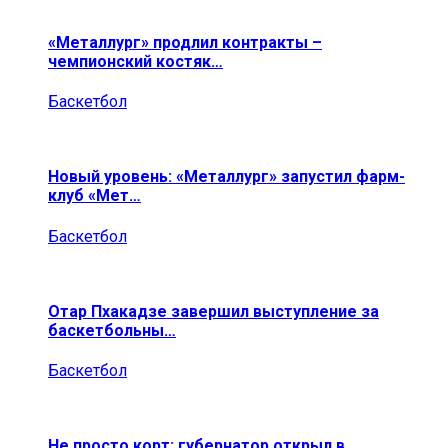
«Металлург» продлил контракты –
чемпионский костяк…
Баскетбол
Новый уровень: «Металлург» запустил фарм-
клуб «Мет…
Баскетбол
Отар Пхакадзе завершил выступление за
баскетбольны…
Баскетбол
Не просто корт: губернатор открыл в