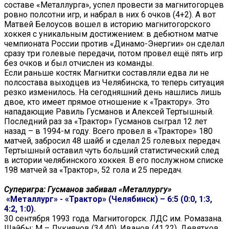
составе «Металлурга», успел провести за магнитогорцев
ровно полсотни игр, и набрал в них 6 очков (4+2). А вот
Матвей Белоусов вошел в историю магнитогорского
хоккея с уникальным достижением: в дебютном матче
чемпионата России против «Динамо-Энергии» он сделал
сразу три голевые передачи, потом провел ещё пять игр
без очков и был отчислен из команды.
Если раньше костяк Магнитки составляли едва ли не
полсостава выходцев из Челябинска, то теперь ситуация
резко изменилось. На сегодняшний день нашлись лишь
двое, кто имеет прямое отношение к «Трактору». Это
нападающие Равиль Гусманов и Алексей Тертышный.
Последний раз за «Трактор» Гусманов сыграл 12 лет
назад – в 1994-м году. Всего провел в «Тракторе» 180
матчей, забросил 48 шайб и сделал 25 голевых передач.
Тертышный оставил чуть больший статистический след
в истории челябинского хоккея. В его послужном списке
198 матчей за «Трактор», 52 гола и 25 передач.
Суперигра: Гусманов забивал «Металлургу»
«Металлург» - «Трактор» (Челябинск) – 6:5 (0:0, 1:3,
4:2, 1:0).
30 сентября 1993 года. Магнитогорск. ЛДС им. Ромазана.
Шайбы: М – Лукиянов (34.40), Иванов (41.22), Девятков