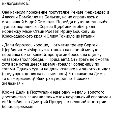
килограммов.
Она нанесла поражение португалке Ренате Фернандес и
Алиссии Бомбелло из Бельгии, но не справилась с
итальянкой Надей Симеоли. Перейдя в утешительный»
турнир, подопечная Сергея Щербинина обыграла
норвежку Мари Стайн Роезег, Ирину Бобкову из
Краснодарского края и Элизу Тониоло из Италии.
«Дали боролась хорошо, – отметил тренер Сергей
Щербинин. – «Моргнула» только на первой минуте
поединка с итальянкой, пропустив бросок на оценку
«вазари» (полпобеды. – Прим. авт.). Отыграть не смогла,
хотя все оставшееся время «гоняла» соперницу по
татами. Однако судьи не дали южанке ни одного «шидо»
(предупреждения за пассивность). Что касается Димы,
то он – красавец! Выиграл уверенно. Психика
железная!»
Кроме Дали в Португалии еще одну медаль, золотого
достоинства, завоевал также южноуральский спортсмен
из Челябинска Дмитрий Придира в весовой категории
66 килограммов.