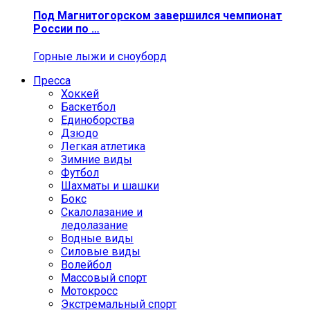
Под Магнитогорском завершился чемпионат
России по …
Горные лыжи и сноуборд
Пресса
Хоккей
Баскетбол
Единоборства
Дзюдо
Легкая атлетика
Зимние виды
Футбол
Шахматы и шашки
Бокс
Скалолазание и
ледолазание
Водные виды
Силовые виды
Волейбол
Массовый спорт
Мотокросс
Экстремальный спорт