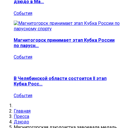
дзюдо в Ма…
События
Магнитогорск принимает этап Кубка России
по парусн…
События
В Челябинской области состоится II этап
Кубка Росс…
События
Главная
Пресса
Дзюдо
Магнитогорская дзюдоистка завоевала медаль