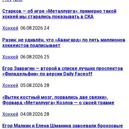
Старков — об игре «Металлурга»: примерно такой
хоккей мы старались показывать в СКА
Хоккей
06.08.2026
24
Разин: не удивлён, что «Авангард» по пять миллионов
хоккеистов подписывает
Хоккей
06.08.2026
25
Егор Заврагин — второй в списке лучших проспектов
«Филадельфии» по версии Daily Faceoff
Хоккей
05.08.2026
28
«Вытек костный мозг, порвались две связки».
Форвард «Металлурга» Козлов — о своей травме
Хоккей
04.08.2026
28
Егор Малкин и Елена Шманина завоевали бронзовые