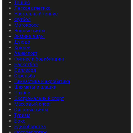
Теннис
Легкая атлетика
Настольный теннис
Футбол
Мотокросс
Водные виды
Зимние виды
Дзюдо
Хоккей
Авиаспорт
Фитнес и бодибилдинг
Баскетбол
Биллиард
Стрельба
Гимнастика и акробатика
Шахматы и шашки
Разное
Экстремальный спорт
Массовый спорт
Силовые виды
Туризм
Бокс
Единоборства
Фоторепортаж