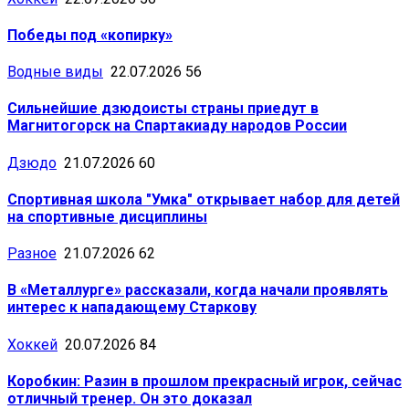
Победы под «копирку»
Водные виды
22.07.2026
56
Сильнейшие дзюдоисты страны приедут в
Магнитогорск на Спартакиаду народов России
Дзюдо
21.07.2026
60
Спортивная школа "Умка" открывает набор для детей
на спортивные дисциплины
Разное
21.07.2026
62
В «Металлурге» рассказали, когда начали проявлять
интерес к нападающему Старкову
Хоккей
20.07.2026
84
Коробкин: Разин в прошлом прекрасный игрок, сейчас
отличный тренер. Он это доказал