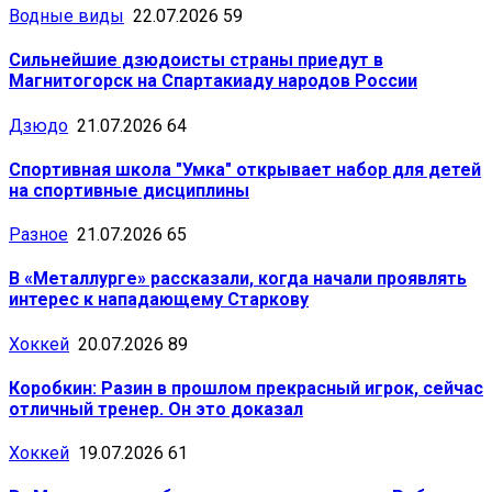
Водные виды
22.07.2026
59
Сильнейшие дзюдоисты страны приедут в
Магнитогорск на Спартакиаду народов России
Дзюдо
21.07.2026
64
Спортивная школа "Умка" открывает набор для детей
на спортивные дисциплины
Разное
21.07.2026
65
В «Металлурге» рассказали, когда начали проявлять
интерес к нападающему Старкову
Хоккей
20.07.2026
89
Коробкин: Разин в прошлом прекрасный игрок, сейчас
отличный тренер. Он это доказал
Хоккей
19.07.2026
61