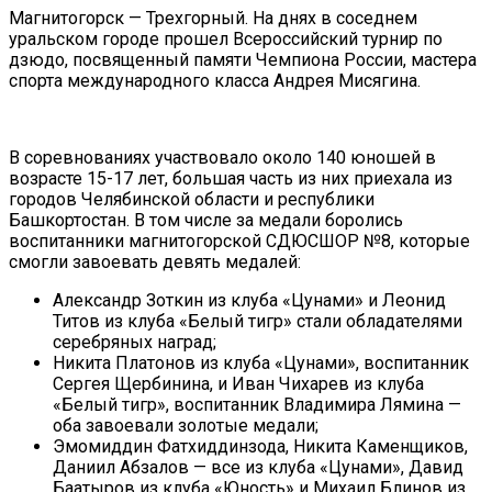
Магнитогорск — Трехгорный. На днях в соседнем
уральском городе прошел Всероссийский турнир по
дзюдо, посвященный памяти Чемпиона России, мастера
спорта международного класса Андрея Мисягина.
В соревнованиях участвовало около 140 юношей в
возрасте 15-17 лет, большая часть из них приехала из
городов Челябинской области и республики
Башкортостан. В том числе за медали боролись
воспитанники магнитогорской СДЮСШОР №8, которые
смогли завоевать девять медалей:
Александр Зоткин из клуба «Цунами» и Леонид
Титов из клуба «Белый тигр» стали обладателями
серебряных наград;
Никита Платонов из клуба «Цунами», воспитанник
Сергея Щербинина, и Иван Чихарев из клуба
«Белый тигр», воспитанник Владимира Лямина —
оба завоевали золотые медали;
Эмомиддин Фатхиддинзода, Никита Каменщиков,
Даниил Абзалов — все из клуба «Цунами», Давид
Баатыров из клуба «Юность» и Михаил Блинов из