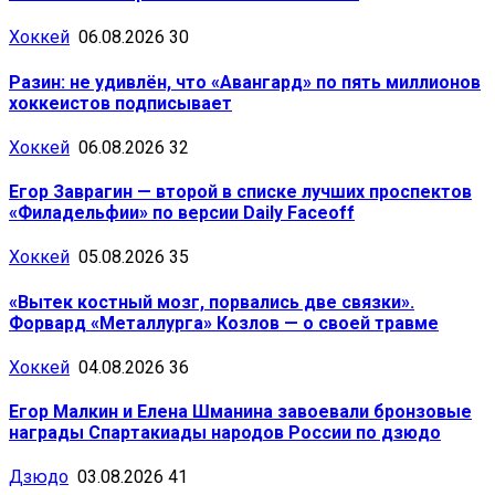
Хоккей
06.08.2026
30
Разин: не удивлён, что «Авангард» по пять миллионов
хоккеистов подписывает
Хоккей
06.08.2026
32
Егор Заврагин — второй в списке лучших проспектов
«Филадельфии» по версии Daily Faceoff
Хоккей
05.08.2026
35
«Вытек костный мозг, порвались две связки».
Форвард «Металлурга» Козлов — о своей травме
Хоккей
04.08.2026
36
Егор Малкин и Елена Шманина завоевали бронзовые
награды Спартакиады народов России по дзюдо
Дзюдо
03.08.2026
41