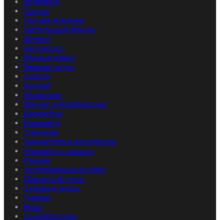
Волейбол
Теннис
Легкая атлетика
Настольный теннис
Футбол
Мотокросс
Водные виды
Зимние виды
Дзюдо
Хоккей
Авиаспорт
Фитнес и бодибилдинг
Баскетбол
Биллиард
Стрельба
Гимнастика и акробатика
Шахматы и шашки
Разное
Экстремальный спорт
Массовый спорт
Силовые виды
Туризм
Бокс
Единоборства