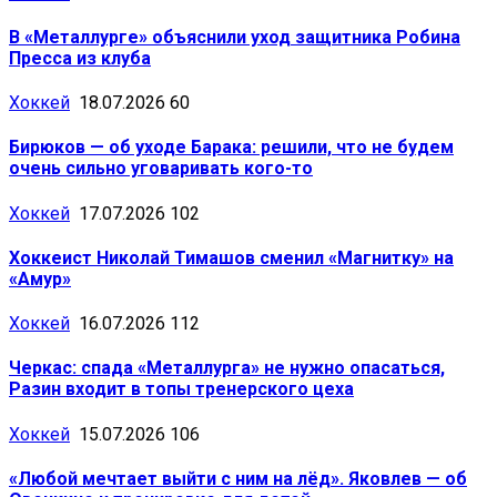
В «Металлурге» объяснили уход защитника Робина
Пресса из клуба
Хоккей
18.07.2026
60
Бирюков — об уходе Барака: решили, что не будем
очень сильно уговаривать кого-то
Хоккей
17.07.2026
102
Хоккеист Николай Тимашов сменил «Магнитку» на
«Амур»
Хоккей
16.07.2026
112
Черкас: спада «Металлурга» не нужно опасаться,
Разин входит в топы тренерского цеха
Хоккей
15.07.2026
106
«Любой мечтает выйти с ним на лёд». Яковлев — об