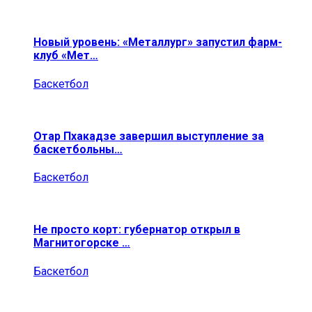
Новый уровень: «Металлург» запустил фарм-
клуб «Мет…
Баскетбол
Отар Пхакадзе завершил выступление за
баскетбольны…
Баскетбол
Не просто корт: губернатор открыл в
Магнитогорске …
Баскетбол