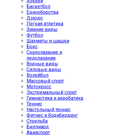
Хоккей
Баскетбол
Единоборства
Дзюдо
Легкая атлетика
Зимние виды
Футбол
Шахматы и шашки
Бокс
Скалолазание и
ледолазание
Водные виды
Силовые виды
Волейбол
Массовый спорт
Мотокросс
Экстремальный спорт
Гимнастика и акробатика
Теннис
Настольный теннис
Фитнес и бодибилдинг
Стрельба
Биллиард
Авиаспорт