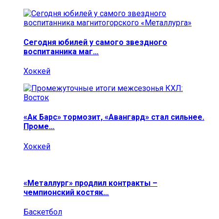
Сегодня юбилей у самого звездного
воспитанника маг…
Хоккей
«Ак Барс» тормозит, «Авангард» стал сильнее.
Проме…
Хоккей
«Металлург» продлил контракты –
чемпионский костяк…
Баскетбол