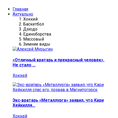
Главная
Актуально
Хоккей
Баскетбол
Дзюдо
Единоборства
Массовый
Зимние виды
«Отличный вратарь и прекрасный человек».
Не стало …
Хоккей
Экс-вратарь «Металлурга» заявил, что Кари
Хейкилля…
Хоккей