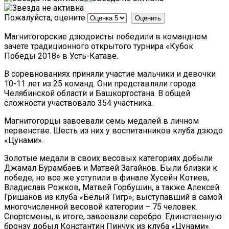
Пожалуйста, оцените
Магнитогорские дзюдоисты победили в командном
зачете традиционного открытого турнира «Кубок
Победы 2018» в Усть-Катаве.
В соревнованиях приняли участие мальчики и девочки
10-11 лет из 25 команд. Они представляли города
Челябинской области и Башкортостана. В общей
сложности участвовало 354 участника.
Магнитогорцы завоевали семь медалей в личном
первенстве. Шесть из них у воспитанников клуба дзюдо
«Цунами».
Золотые медали в своих весовых категориях добыли
Джамал Бурамбаев и Матвей Загайнов. Были близки к
победе, но все же уступили в финале Хусейн Котиев,
Владислав Рожков, Матвей Горбушин, а также Алексей
Гришанов из клуба «Белый Тигр», выступавший в самой
многочисленной весовой категории – 75 человек.
Спортсмены, в итоге, завоевали серебро. Единственную
бронзу добыл Константин Пинчук из клуба «Цунами».