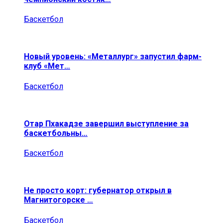
Баскетбол
Новый уровень: «Металлург» запустил фарм-
клуб «Мет…
Баскетбол
Отар Пхакадзе завершил выступление за
баскетбольны…
Баскетбол
Не просто корт: губернатор открыл в
Магнитогорске …
Баскетбол