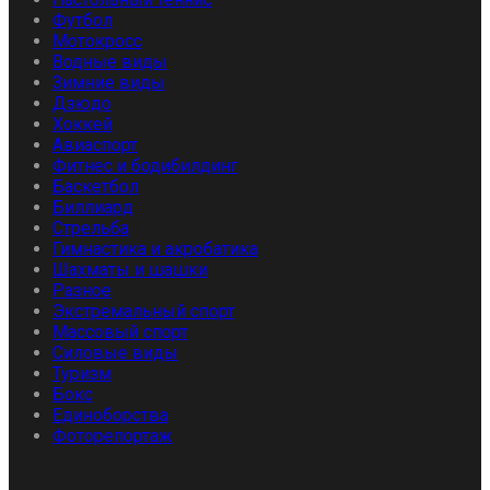
Футбол
Мотокросс
Водные виды
Зимние виды
Дзюдо
Хоккей
Авиаспорт
Фитнес и бодибилдинг
Баскетбол
Биллиард
Стрельба
Гимнастика и акробатика
Шахматы и шашки
Разное
Экстремальный спорт
Массовый спорт
Силовые виды
Туризм
Бокс
Единоборства
Фоторепортаж