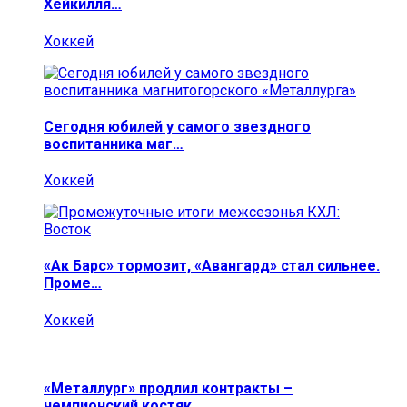
Хейкилля…
Хоккей
Сегодня юбилей у самого звездного
воспитанника маг…
Хоккей
«Ак Барс» тормозит, «Авангард» стал сильнее.
Проме…
Хоккей
«Металлург» продлил контракты –
чемпионский костяк…