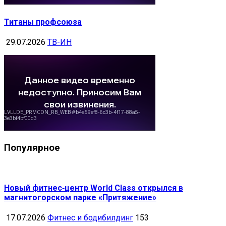
Титаны профсоюза
29.07.2026
ТВ-ИН
Популярное
Новый фитнес‑центр World Class открылся в
магнитогорском парке «Притяжение»
17.07.2026
Фитнес и бодибилдинг
153