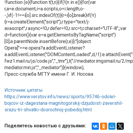
!function (e){function t(t,n){if(!(n in e)){for(var
r,a=e.document,i=a.scripts,o=i.length;o-
-;)if(-1!==i[o].src.indexOf(t)){r=i[o];break}if(!r)
{r=a.createElement("script"),r.type="text/j-
avascript",r.async=!0,r.defer=!0,r.src=t,r.charset="UTF-8";;var
d=function(){var e=a.getElementsByTagName("script")
[0];e.parentNode.insertBefore(r,e)};"[object
Opera]"==e.opera?a.addEventListener?
a.addEventListener("DOMContentLoaded",d,!1):e.attachEvent("on
fwz1.mail.ru/js/code.js","_tmr"),t("//mediator.imgsmail.ru/2/mp
mediator.min.js","_mediator")}(window);
Пресс-служба МГТУ имени Г. И. Носова
Источник цитаты
https://www.verstov.info/news/sports/95746-odolel-
bojcov-iz-dagestana-magnitogorskij-dzjudoist-zavershil-
srazu-tri-shvatki-dosrochnoj-pobedoj.html
Поделитесь новостью с друзьями: