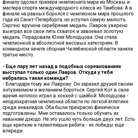
финалу одолел призёра чемпионата мира из Москвы и
мастера спорта международного класса из Тамбова. А в
финале на равных боролся с чемпионом мира прошлого
года из Санкт-Петербурга, но уступил самую малость.
Сергею вручена серебряная медаль. Лавров уверено
выиграл все свои пять схваток и завоевал золотую
медаль. Порадовала Юлия Молодцова. Она стала
чемпионкой в абсолютной весовых категориях. В
командном зачете сборная Челябинской области заняла
третье место.
- Еще пару лет назад в подобных соревнованиях
выступал только один Лавров. Откуда у тебя
набралась такая команда?
- Благодаря тому же Лаврову. Он заразил друзей своим
энтузиазмом и желанием бороться. Сергей Кот в свое
время неплохо играл в хоккей с шайбой. Молодцова -
неоднократная чемпионка области по легкой атлетике
среди инвалидов. Оба были прекрасно физически
подготовлены. Мне оставалось только обучить их
навыкам дзюдо. На это ушло чуть больше двух лет. Есть
еще крепкие и талантливые ребята - их победы еще
впереди.