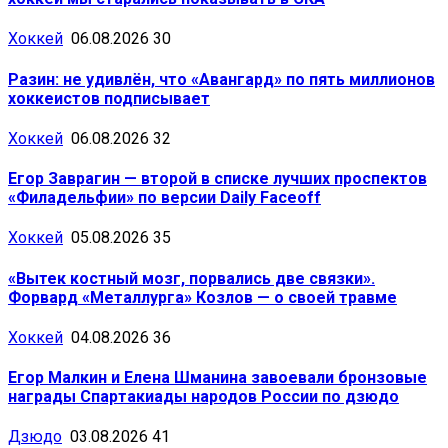
Хоккей
06.08.2026
30
Разин: не удивлён, что «Авангард» по пять миллионов
хоккеистов подписывает
Хоккей
06.08.2026
32
Егор Заврагин — второй в списке лучших проспектов
«Филадельфии» по версии Daily Faceoff
Хоккей
05.08.2026
35
«Вытек костный мозг, порвались две связки».
Форвард «Металлурга» Козлов — о своей травме
Хоккей
04.08.2026
36
Егор Малкин и Елена Шманина завоевали бронзовые
награды Спартакиады народов России по дзюдо
Дзюдо
03.08.2026
41