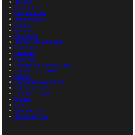
Футбол
Мотокросс
Водные виды
Зимние виды
Дзюдо
Хоккей
Авиаспорт
Фитнес и бодибилдинг
Баскетбол
Биллиард
Стрельба
Гимнастика и акробатика
Шахматы и шашки
Разное
Экстремальный спорт
Массовый спорт
Силовые виды
Туризм
Бокс
Единоборства
Фоторепортаж