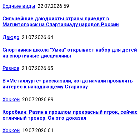
Водные виды
22.07.2026
59
Сильнейшие дзюдоисты страны приедут в
Магнитогорск на Спартакиаду народов России
Дзюдо
21.07.2026
64
Спортивная школа "Умка" открывает набор для детей
на спортивные дисциплины
Разное
21.07.2026
65
В «Металлурге» рассказали, когда начали проявлять
интерес к нападающему Старкову
Хоккей
20.07.2026
89
Коробкин: Разин в прошлом прекрасный игрок, сейчас
отличный тренер. Он это доказал
Хоккей
19.07.2026
61