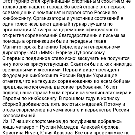
Этот турнир стал крупнейшим спортивным событием не
только для нашего города. Во всей стране это первые
совмещенные чемпионат и первенство России по
кикбоксингу. Организаторы и участники состязаний в
один голос называют данный турнир лучшим по
организации. И вчера на церемонии официального
открытия соревнований благодарственные письма за
помощь в организации были переданы главе
Магнитогорска Евгению Тефтелеву и генеральному
директору ОАО «ММК» Борису Дубровскому.
С первых поединков стало ясно: заскучать не получится
ни у кого из присутствующих. Схватки были, как никогда,
зрелищными и жесткими. Первый вице-президент
Федерации кикбоксинга России Вадим Украинцев
отметил, что на текущих соревнованиях ко всем бойцам
предъявляются очень высокие требования. 16 лет
подряд наша страна была первой на чемпионатах мира и
Европы по кикбоксингу. В прошлом году в копилку
сборной добавилось пять золотых медалей. Потому и
отсев спортсменов на чемпионате и первенстве России
колоссальный.
Из 17 наших спортсменов до полуфинала добрались
лишь четверо – Руслан Мамедов, Алексей Фролов,
Кристина Нгуен, Юлия Авазова. Все они провели уже по