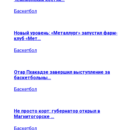
Баскетбол
Новый уровень: «Металлург» запустил фарм-
клуб «Мет…
Баскетбол
Отар Пхакадзе завершил выступление за
баскетбольны…
Баскетбол
Не просто корт: губернатор открыл в
Магнитогорске …
Баскетбол