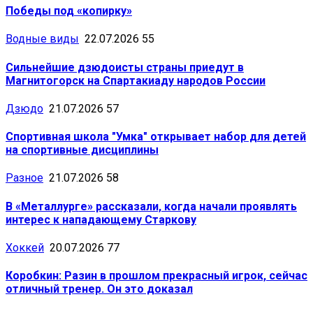
Победы под «копирку»
Водные виды
22.07.2026
55
Сильнейшие дзюдоисты страны приедут в
Магнитогорск на Спартакиаду народов России
Дзюдо
21.07.2026
57
Спортивная школа "Умка" открывает набор для детей
на спортивные дисциплины
Разное
21.07.2026
58
В «Металлурге» рассказали, когда начали проявлять
интерес к нападающему Старкову
Хоккей
20.07.2026
77
Коробкин: Разин в прошлом прекрасный игрок, сейчас
отличный тренер. Он это доказал