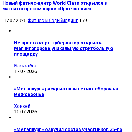
Новый фитнес‑центр World Class открылся в
магнитогорском парке «Притяжение»
17.07.2026
Фитнес и бодибилдинг
159
Не просто корт: губернатор открыл в
Магнитогорске уникальную стритбольную
площадку
Баскетбол
17.07.2026
«Металлург» раскрыл план летних сборов на
межсезонье
Хоккей
10.07.2026
«Металлург» озвучил состав участников 35-го