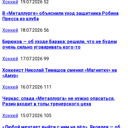
Хоккей
19.07.2026
52
В «Металлурге» объяснили уход защитника Робина
Пресса из клуба
Хоккей
18.07.2026
56
Бирюков — об уходе Барака: решили, что не будем
очень сильно уговаривать кого-то
Хоккей
17.07.2026
99
Хоккеист Николай Тимашов сменил «Магнитку» на
«Амур»
Хоккей
16.07.2026
111
Черкас: спада «Металлурга» не нужно опасаться,
Разин входит в топы тренерского цеха
Хоккей
15.07.2026
105
«Любой мечтает выйти с ним на лёд». Яковлев — об