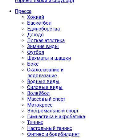
Горные лыжи и сноуборд
Пресса
Хоккей
Баскетбол
Единоборства
Дзюдо
Легкая атлетика
Зимние виды
Футбол
Шахматы и шашки
Бокс
Скалолазание и
ледолазание
Водные виды
Силовые виды
Волейбол
Массовый спорт
Мотокросс
Экстремальный спорт
Гимнастика и акробатика
Теннис
Настольный теннис
Фитнес и бодибилдинг