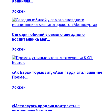
Хейкилля…
Хоккей
Сегодня юбилей у самого звездного
воспитанника маг…
Хоккей
«Ак Барс» тормозит, «Авангард» стал сильнее.
Проме…
Хоккей
«Металлург» продлил контракты –
чемпионский костяк…