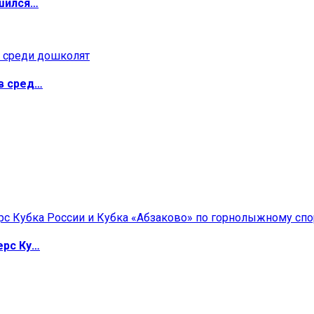
ршился…
в сред…
ерс Ку…