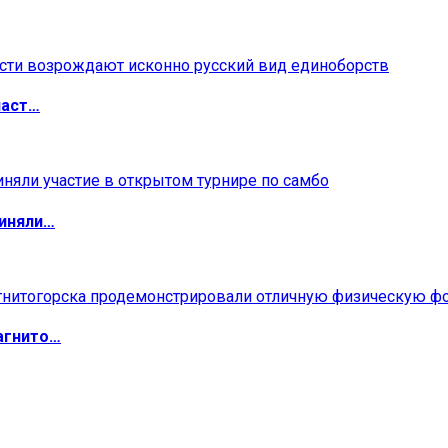
ласт…
риняли…
агнито…