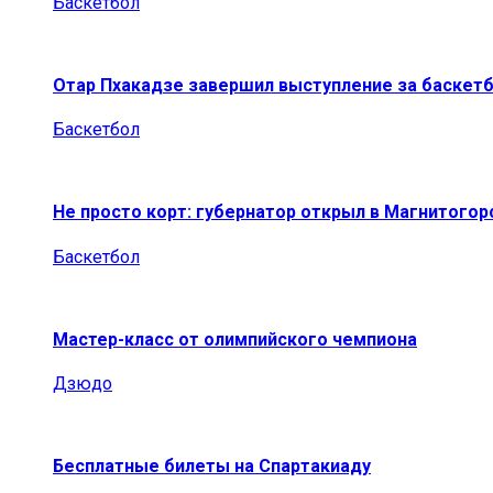
Баскетбол
Отар Пхакадзе завершил выступление за баскет
Баскетбол
Не просто корт: губернатор открыл в Магнитогор
Баскетбол
Мастер-класс от олимпийского чемпиона
Дзюдо
Бесплатные билеты на Спартакиаду