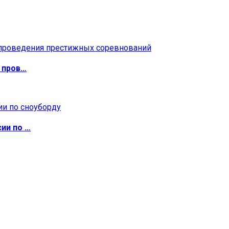
 пров…
ии по …