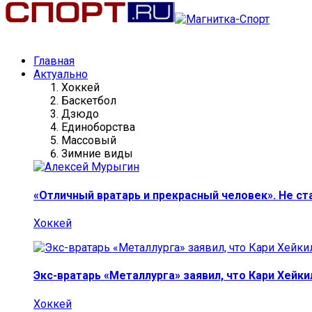
Главная
Актуально
Хоккей
Баскетбол
Дзюдо
Единоборства
Массовый
Зимние виды
«Отличный вратарь и прекрасный человек». Не ст
Хоккей
Экс-вратарь «Металлурга» заявил, что Кари Хейк
Хоккей