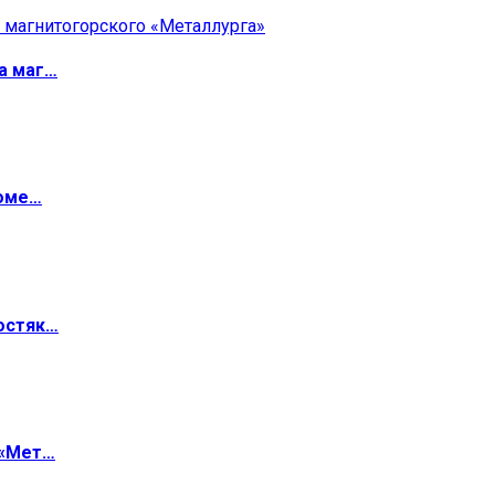
а маг…
роме…
остяк…
 «Мет…