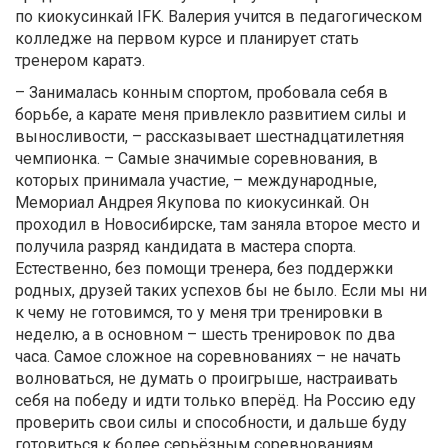
по киокусинкай IFK. Валерия учится в педагогическом
колледже на первом курсе и планирует стать
тренером каратэ.
– Занималась конным спортом, пробовала себя в
борьбе, а карате меня привлекло развитием силы и
выносливости, – рассказывает шестнадцатилетняя
чемпионка. – Самые значимые соревнования, в
которых принимала участие, – международные,
Мемориал Андрея Якупова по киокусинкай. Он
проходил в Новосибирске, там заняла второе место и
получила разряд кандидата в мастера спорта.
Естественно, без помощи тренера, без поддержки
родных, друзей таких успехов бы не было. Если мы ни
к чему не готовимся, то у меня три тренировки в
неделю, а в основном – шесть тренировок по два
часа. Самое сложное на соревнованиях – не начать
волноваться, не думать о проигрыше, настраивать
себя на победу и идти только вперёд. На Россию еду
проверить свои силы и способности, и дальше буду
готовиться к более серьёзным соревнованиям.