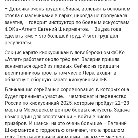
– Девочка очень трудолюбивая, волевая, в основном
стояла с мальчиками в парах, никогда не пропускала
занятия, – говорит инструктор по боевым искусствам
ФОКа «Атлет» Евгений Шкирмантов. – За два года
сделать кмс – это большой труд. И этот труд дал
результаты.
Секция карате киокусинкай в левобережном ФОКе
«Атлет» работает около трёх лет. Валерия пришла
заниматься одной из первых. Сейчас из тридцати
воспитанников трое, в том числе Лера, входят в
областную сборную карате киокусинкай IFK.
Ближайшие серьёзные соревнования, в которых она
будет принимать участие, – чемпионат и первенство
России по киокусинкай-2025, которые пройдут 22–23
марта в Московском центре боевых искусств. Задача
номер один для спортсменки – войти в число
призёров. И шансы на это очень большие – Евгений
Шкирмантов с гордостью отмечает, что в прошлом
году Лера выполнила нормативы не кмс – мастера