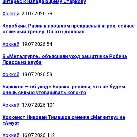
интерес к нападающему Старкову
Хоккей
20.07.2026
78
Коробкин: Разин в прошлом прекрасный игрок, сейчас
отличный тренер. Он это доказал
Хоккей
19.07.2026
54
В «Металлурге» объяснили уход защитника Робина
Пресса из клуба
Хоккей
18.07.2026
59
Бирюков — об уходе Барака: решили, что не будем
очень сильно уговаривать кого-то
Хоккей
17.07.2026
101
Хоккеист Николай Тимашов сменил «Магнитку» на
«Амур»
Хоккей
16.07.2026
112