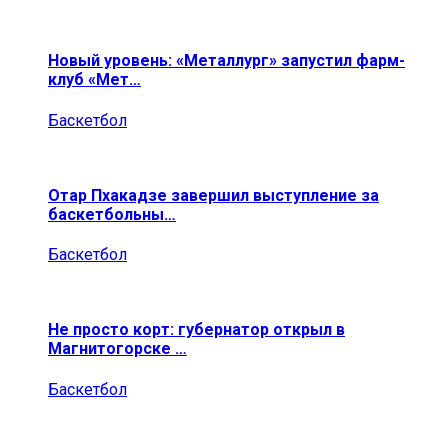
Новый уровень: «Металлург» запустил фарм-
клуб «Мет…
Баскетбол
Отар Пхакадзе завершил выступление за
баскетбольны…
Баскетбол
Не просто корт: губернатор открыл в
Магнитогорске …
Баскетбол