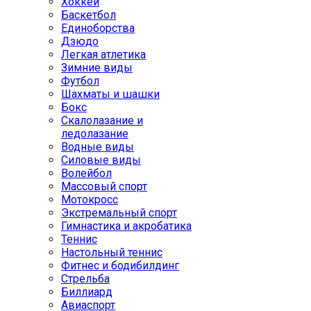
Хоккей
Баскетбол
Единоборства
Дзюдо
Легкая атлетика
Зимние виды
Футбол
Шахматы и шашки
Бокс
Скалолазание и
ледолазание
Водные виды
Силовые виды
Волейбол
Массовый спорт
Мотокросс
Экстремальный спорт
Гимнастика и акробатика
Теннис
Настольный теннис
Фитнес и бодибилдинг
Стрельба
Биллиард
Авиаспорт