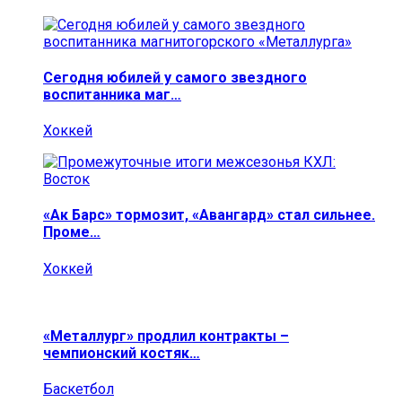
Сегодня юбилей у самого звездного
воспитанника маг…
Хоккей
«Ак Барс» тормозит, «Авангард» стал сильнее.
Проме…
Хоккей
«Металлург» продлил контракты –
чемпионский костяк…
Баскетбол