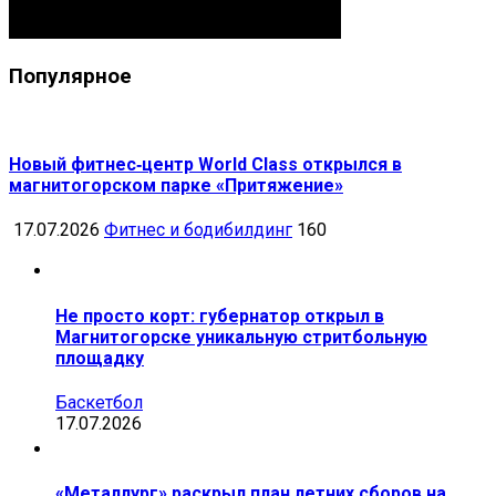
Популярное
Новый фитнес‑центр World Class открылся в
магнитогорском парке «Притяжение»
17.07.2026
Фитнес и бодибилдинг
160
Не просто корт: губернатор открыл в
Магнитогорске уникальную стритбольную
площадку
Баскетбол
17.07.2026
«Металлург» раскрыл план летних сборов на