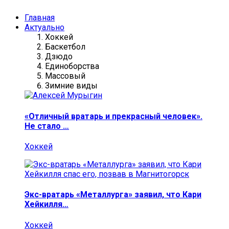
Главная
Актуально
Хоккей
Баскетбол
Дзюдо
Единоборства
Массовый
Зимние виды
«Отличный вратарь и прекрасный человек».
Не стало …
Хоккей
Экс-вратарь «Металлурга» заявил, что Кари
Хейкилля…
Хоккей