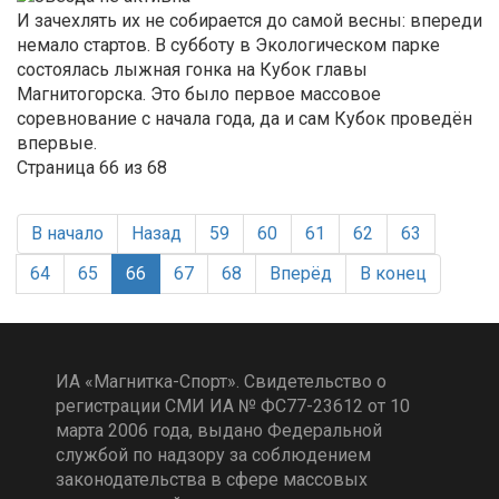
И зачехлять их не собирается до самой весны: впереди
немало стартов. В субботу в Экологическом парке
состоялась лыжная гонка на Кубок главы
Магнитогорска. Это было первое массовое
соревнование с начала года, да и сам Кубок проведён
впервые.
Страница 66 из 68
В начало
Назад
59
60
61
62
63
64
65
66
67
68
Вперёд
В конец
ИА «Магнитка-Спорт». Свидетельство о
регистрации СМИ ИА № ФС77-23612 от 10
марта 2006 года, выдано Федеральной
службой по надзору за соблюдением
законодательства в сфере массовых