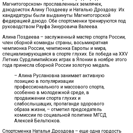
Магнитогорском» прославленных землячек,
дзюдоисток Алину Поздееву и Наталью Дроздову. Их
кандидатуры были выдвинуты Магнитогорской
федерацией дзюдо. Обе спортсменки тренируются под
руководством Рауфа Зинуровича Валеева.
Алина Поздеева – заслуженный мастер спорта России,
член сборной команды страны, восьмикратная
чемпионка России, чемпионка Европы и мира,
специализирующаяся в спорте глухих. Ее победа на XXV
Летних Сурдлимпийских играх в Японии в ноябре этого
года принесла сборной России золотую медаль.
– Алина Руслановна занимает активную
позицию в популяризации
профессионального и массового спорта,
особенно в молодежной среде, в
продвижении спорта глухих и
слабослышащих, пропаганде здорового
образа жизни, – отметил председатель
комиссии по социальной политике МГСД
Алексей Бельтюков.
Спортсменка Наталья Дроздова – еще одна гордость