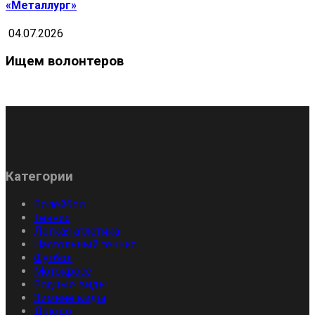
«Металлург»
04.07.2026
Ищем волонтеров
Категории
Волейбол
Теннис
Легкая атлетика
Настольный теннис
Футбол
Мотокросс
Водные виды
Зимние виды
Дзюдо