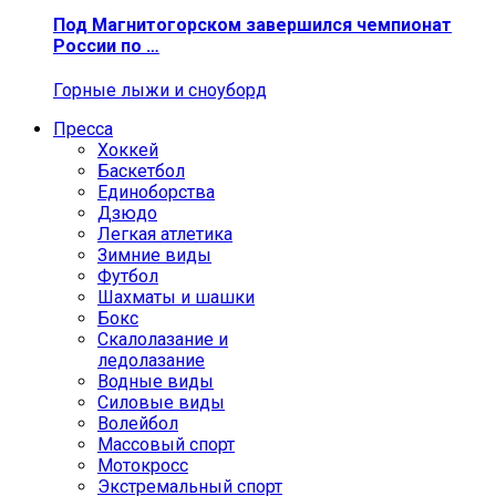
Под Магнитогорском завершился чемпионат
России по …
Горные лыжи и сноуборд
Пресса
Хоккей
Баскетбол
Единоборства
Дзюдо
Легкая атлетика
Зимние виды
Футбол
Шахматы и шашки
Бокс
Скалолазание и
ледолазание
Водные виды
Силовые виды
Волейбол
Массовый спорт
Мотокросс
Экстремальный спорт