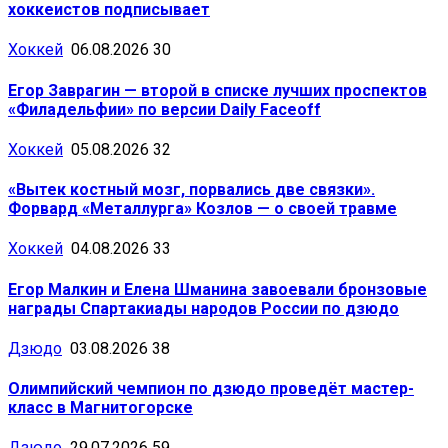
хоккеистов подписывает
Хоккей
06.08.2026
30
Егор Заврагин — второй в списке лучших проспектов
«Филадельфии» по версии Daily Faceoff
Хоккей
05.08.2026
32
«Вытек костный мозг, порвались две связки».
Форвард «Металлурга» Козлов — о своей травме
Хоккей
04.08.2026
33
Егор Малкин и Елена Шманина завоевали бронзовые
награды Спартакиады народов России по дзюдо
Дзюдо
03.08.2026
38
Олимпийский чемпион по дзюдо проведёт мастер-
класс в Магнитогорске
Дзюдо
29.07.2026
59