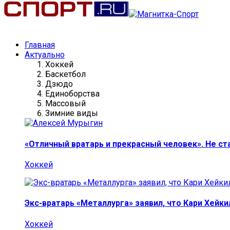
Главная
Актуально
Хоккей
Баскетбол
Дзюдо
Единоборства
Массовый
Зимние виды
«Отличный вратарь и прекрасный человек». Не ст
Хоккей
Экс-вратарь «Металлурга» заявил, что Кари Хейк
Хоккей