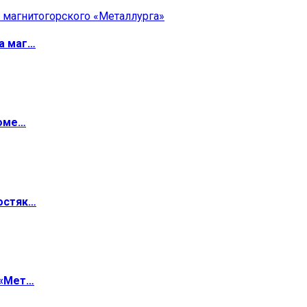
а маг…
роме…
остяк…
 «Мет…