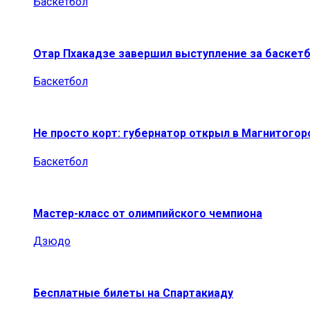
Баскетбол
Отар Пхакадзе завершил выступление за баскет
Баскетбол
Не просто корт: губернатор открыл в Магнитогор
Баскетбол
Мастер-класс от олимпийского чемпиона
Дзюдо
Бесплатные билеты на Спартакиаду