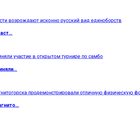
ласт…
риняли…
агнито…