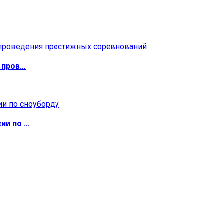
 пров…
ии по …