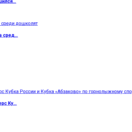
ршился…
в сред…
ерс Ку…