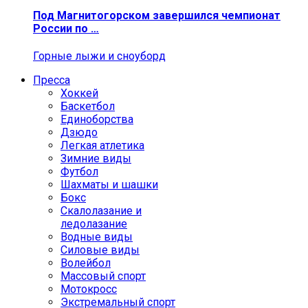
Под Магнитогорском завершился чемпионат
России по …
Горные лыжи и сноуборд
Пресса
Хоккей
Баскетбол
Единоборства
Дзюдо
Легкая атлетика
Зимние виды
Футбол
Шахматы и шашки
Бокс
Скалолазание и
ледолазание
Водные виды
Силовые виды
Волейбол
Массовый спорт
Мотокросс
Экстремальный спорт