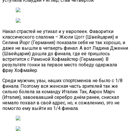
уступила Клаудии Риглер, став четвертой.
Накал страстей не утихал и у европеек. Фаворитки
классического слалома – Жюли Цогг (Швейцария) и
Селина Йорг (Германия) показали себя не так хорошо, и
даже не вышли в четверть финал. А вот Ладина Дженни
(Швейцария) дошла до финала, где её пришлось
встретится с Рамоной Хофмайстер (Германия). В
результате гонки за первое место победу одержала
фрау Хофмайер.
Среди мужчин, увы, наших спортсменов не было с 1/8
финала. Поэтому вся женская часть зрителей так же
сильно болела за команду Италии. Так, Аарон Марч
(Италия), завоевавший серебро днём ранее, снискал
немало похвал в свой адрес, но, к сожалению, это не
помогло ему выйти из 1/4 финала.