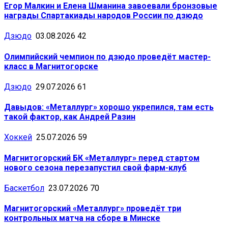
Егор Малкин и Елена Шманина завоевали бронзовые
награды Спартакиады народов России по дзюдо
Дзюдо
03.08.2026
42
Олимпийский чемпион по дзюдо проведёт мастер-
класс в Магнитогорске
Дзюдо
29.07.2026
61
Давыдов: «Металлург» хорошо укрепился, там есть
такой фактор, как Андрей Разин
Хоккей
25.07.2026
59
Магнитогорский БК «Металлург» перед стартом
нового сезона перезапустил свой фарм-клуб
Баскетбол
23.07.2026
70
Магнитогорский «Металлург» проведёт три
контрольных матча на сборе в Минске