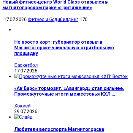
Новый фитнес‑центр World Class открылся в
магнитогорском парке «Притяжение»
17.07.2026
Фитнес и бодибилдинг
170
Не просто корт: губернатор открыл в
Магнитогорске уникальную стритбольную
площадку
Баскетбол
17.07.2026
«Ак Барс» тормозит, «Авангард» стал сильнее.
Промежуточные итоги межсезонья КХЛ:…
Хоккей
29.07.2026
Любители велоспорта Магнитогорска