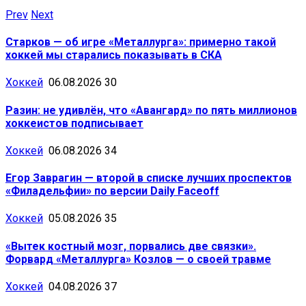
Prev
Next
Старков — об игре «Металлурга»: примерно такой
хоккей мы старались показывать в СКА
Хоккей
06.08.2026
30
Разин: не удивлён, что «Авангард» по пять миллионов
хоккеистов подписывает
Хоккей
06.08.2026
34
Егор Заврагин — второй в списке лучших проспектов
«Филадельфии» по версии Daily Faceoff
Хоккей
05.08.2026
35
«Вытек костный мозг, порвались две связки».
Форвард «Металлурга» Козлов — о своей травме
Хоккей
04.08.2026
37