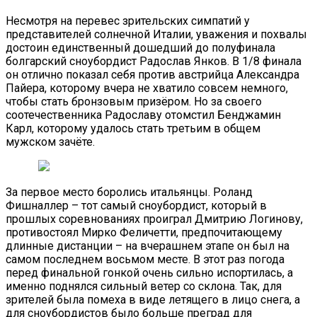
Несмотря на перевес зрительских симпатий у
представителей солнечной Италии, уважения и похвалы
достоин единственный дошедший до полуфинала
болгарский сноубордист Радослав Янков. В 1/8 финала
он отлично показал себя против австрийца Александра
Пайера, которому вчера не хватило совсем немного,
чтобы стать бронзовым призёром. Но за своего
соотечественника Радославу отомстил Бенджамин
Карл, которому удалось стать третьим в общем
мужском зачёте.
За первое место боролись итальянцы. Роланд
Фишналлер – тот самый сноубордист, который в
прошлых соревнованиях проиграл Дмитрию Логинову,
противостоял Мирко Феличетти, предпочитающему
длинные дистанции – на вчерашнем этапе он был на
самом последнем восьмом месте. В этот раз погода
перед финальной гонкой очень сильно испортилась, а
именно поднялся сильный ветер со склона. Так, для
зрителей была помеха в виде летящего в лицо снега, а
для сноубордистов было больше преград для