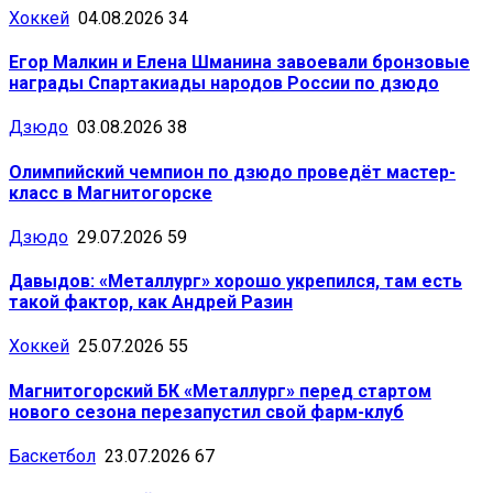
Хоккей
04.08.2026
34
Егор Малкин и Елена Шманина завоевали бронзовые
награды Спартакиады народов России по дзюдо
Дзюдо
03.08.2026
38
Олимпийский чемпион по дзюдо проведёт мастер-
класс в Магнитогорске
Дзюдо
29.07.2026
59
Давыдов: «Металлург» хорошо укрепился, там есть
такой фактор, как Андрей Разин
Хоккей
25.07.2026
55
Магнитогорский БК «Металлург» перед стартом
нового сезона перезапустил свой фарм-клуб
Баскетбол
23.07.2026
67