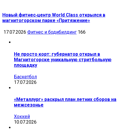
Новый фитнес‑центр World Class открылся в
магнитогорском парке «Притяжение»
17.07.2026
Фитнес и бодибилдинг
166
Не просто корт: губернатор открыл в
Магнитогорске уникальную стритбольную
площадку
Баскетбол
17.07.2026
«Металлург» раскрыл план летних сборов на
межсезонье
Хоккей
10.07.2026