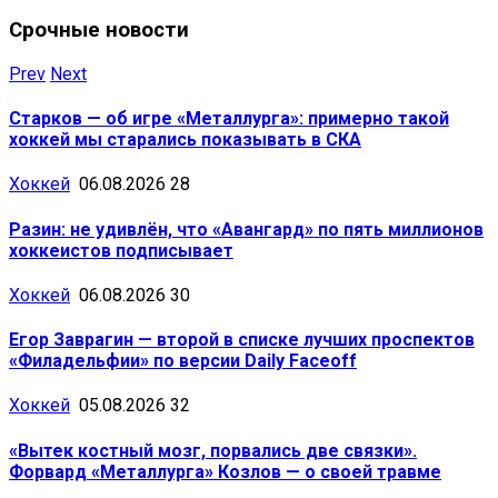
Срочные новости
Prev
Next
Старков — об игре «Металлурга»: примерно такой
хоккей мы старались показывать в СКА
Хоккей
06.08.2026
28
Разин: не удивлён, что «Авангард» по пять миллионов
хоккеистов подписывает
Хоккей
06.08.2026
30
Егор Заврагин — второй в списке лучших проспектов
«Филадельфии» по версии Daily Faceoff
Хоккей
05.08.2026
32
«Вытек костный мозг, порвались две связки».
Форвард «Металлурга» Козлов — о своей травме