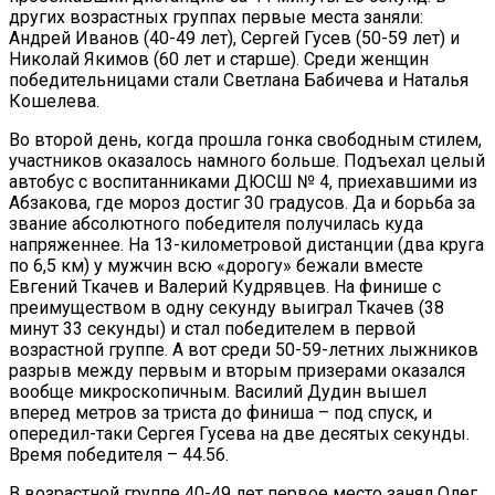
других возрастных группах первые места заняли:
Андрей Иванов (40-49 лет), Сергей Гусев (50-59 лет) и
Николай Якимов (60 лет и старше). Среди женщин
победительницами стали Светлана Бабичева и Наталья
Кошелева.
Во второй день, когда прошла гонка свободным стилем,
участников оказалось намного больше. Подъехал целый
автобус с воспитанниками ДЮСШ № 4, приехавшими из
Абзакова, где мороз достиг 30 градусов. Да и борьба за
звание абсолютного победителя получилась куда
напряженнее. На 13-километровой дистанции (два круга
по 6,5 км) у мужчин всю «дорогу» бежали вместе
Евгений Ткачев и Валерий Кудрявцев. На финише с
преимуществом в одну секунду выиграл Ткачев (38
минут 33 секунды) и стал победителем в первой
возрастной группе. А вот среди 50-59-летних лыжников
разрыв между первым и вторым призерами оказался
вообще микроскопичным. Василий Дудин вышел
вперед метров за триста до финиша – под спуск, и
опередил-таки Сергея Гусева на две десятых секунды.
Время победителя – 44.56.
В возрастной группе 40-49 лет первое место занял Олег