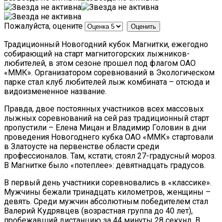
Пожалуйста, оцените
Традиционный Новогодний кубок Магнитки, ежегодно
собирающий на старт магнитогорских лыжников-
любителей, в этом сезоне прошел под флагом ОАО
«ММК». Организатором соревнований в Экологическом
парке стал клуб любителей лыж комбината – отсюда и
видоизмененное название.
Правда, двое постоянных участников всех массовых
лыжных соревнований на сей раз традиционный старт
пропустили – Елена Мицан и Владимир Головин в дни
проведения Новогоднего кубка ОАО «ММК» стартовали
в Златоусте на первенстве области среди
профессионалов. Там, кстати, стоял 27-градусный мороз.
В Магнитке было «потеплее»: девятнадцать градусов.
В первый день участники соревновались в «классике».
Мужчины бежали тринадцать километров, женщины –
девять. Среди мужчин абсолютным победителем стал
Валерий Кудрявцев (возрастная группа до 40 лет),
пробежавший дистанцию за 44 минуты 28 секунд. В