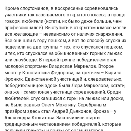
Кроме спортсменов, в воскресенье соревновались
участники так называемого открытого класса, а проще
говоря, любители (кстати, их было даже больше, чем
профессионалов). Выступить в открытом классе могли
все желающие – независимо от наличия снаряжения.
Все они шли в гору пешком, а вот по способу спуска их
поделили на две группы – тех, кто спускался пешком,
и тех, кто спускался на обыкновенных горных лыжах
или сноуборде. В первой группе победителем стал
молодой спортсмен Владислав Маркелов. Второе
место у Константина Фёдорова, на третьем – Кирилл
Фронюк. Единственной участницей и, следовательно,
победительницей здесь была Лера Маркелова, кстати,
она же - самая юная участница соревнований. Среди
любителей, спускавшихся с горы на лыжах или доске,
не было равных Олегу Можгину. Серебряным
призёром здесь стал Андрей Дьяконов, бронза – у
Александра Колгатова. Закончились старты
традиционным чествованием победителей, которые
получили грамоты и призы от организаторов.