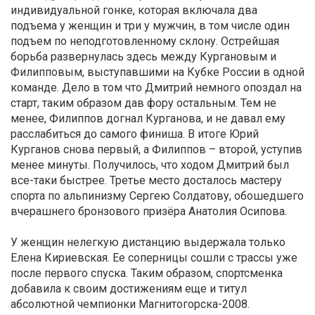
индивидуальной гонке, которая включала два
подъема у женщин и три у мужчин, в том числе один
подъем по неподготовленному склону. Острейшая
борьба развернулась здесь между Кургановым и
Филипповым, выступавшими на Кубке России в одной
команде. Дело в том что Дмитрий немного опоздал на
старт, таким образом дав фору остальным. Тем не
менее, Филиппов догнал Курганова, и не давал ему
расслабиться до самого финиша. В итоге Юрий
Курганов снова первый, а Филиппов – второй, уступив
менее минуты. Получилось, что ходом Дмитрий был
все-таки быстрее. Третье место досталось мастеру
спорта по альпинизму Сергею Солдатову, обошедшего
вчерашнего бронзового призёра Анатолия Осипова.
У женщин нелегкую дистанцию выдержала только
Елена Кириевская. Ее соперницы сошли с трассы уже
после первого спуска. Таким образом, спортсменка
добавила к своим достижениям еще и титул
абсолютной чемпионки Магнитогорска-2008.