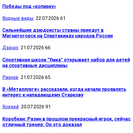
Победы под «копирку»
Водные виды
22.07.2026
61
Сильнейшие дзюдоисты страны приедут в
Магнитогорск на Спартакиаду народов России
Дзюдо
21.07.2026
66
Спортивная школа "Умка" открывает набор для детей
на спортивные дисциплины
Разное
21.07.2026
65
В «Металлурге» рассказали, когда начали проявлять
интерес к нападающему Старкову
Хоккей
20.07.2026
91
Коробкин: Разин в прошлом прекрасный игрок, сейчас
отличный тренер. Он это доказал