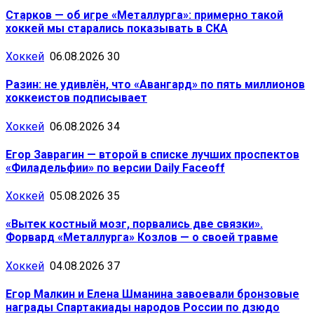
Старков — об игре «Металлурга»: примерно такой
хоккей мы старались показывать в СКА
Хоккей
06.08.2026
30
Разин: не удивлён, что «Авангард» по пять миллионов
хоккеистов подписывает
Хоккей
06.08.2026
34
Егор Заврагин — второй в списке лучших проспектов
«Филадельфии» по версии Daily Faceoff
Хоккей
05.08.2026
35
«Вытек костный мозг, порвались две связки».
Форвард «Металлурга» Козлов — о своей травме
Хоккей
04.08.2026
37
Егор Малкин и Елена Шманина завоевали бронзовые
награды Спартакиады народов России по дзюдо