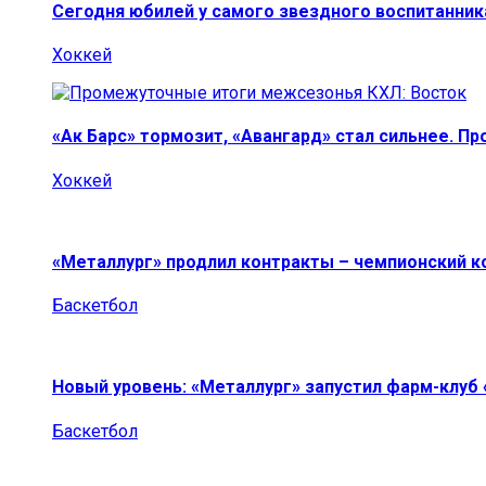
Сегодня юбилей у самого звездного воспитанник
Хоккей
«Ак Барс» тормозит, «Авангард» стал сильнее. П
Хоккей
«Металлург» продлил контракты – чемпионский к
Баскетбол
Новый уровень: «Металлург» запустил фарм-клуб
Баскетбол