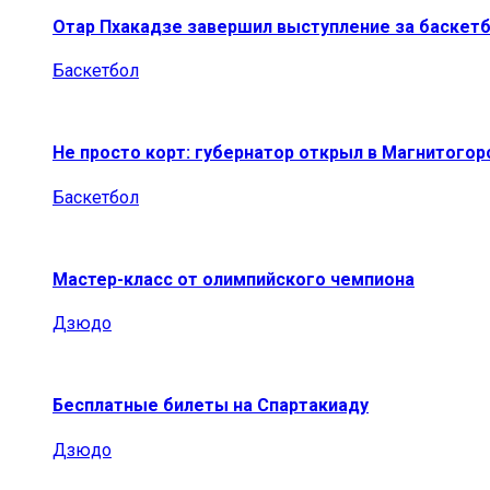
Отар Пхакадзе завершил выступление за баскет
Баскетбол
Не просто корт: губернатор открыл в Магнитогор
Баскетбол
Мастер-класс от олимпийского чемпиона
Дзюдо
Бесплатные билеты на Спартакиаду
Дзюдо