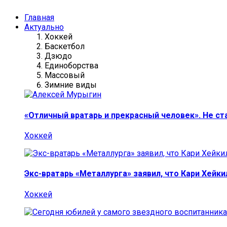
Главная
Актуально
Хоккей
Баскетбол
Дзюдо
Единоборства
Массовый
Зимние виды
«Отличный вратарь и прекрасный человек». Не ст
Хоккей
Экс-вратарь «Металлурга» заявил, что Кари Хейк
Хоккей