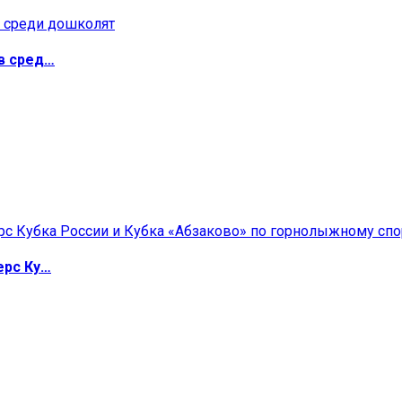
в сред…
ерс Ку…