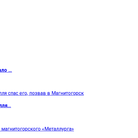
ало …
илля…