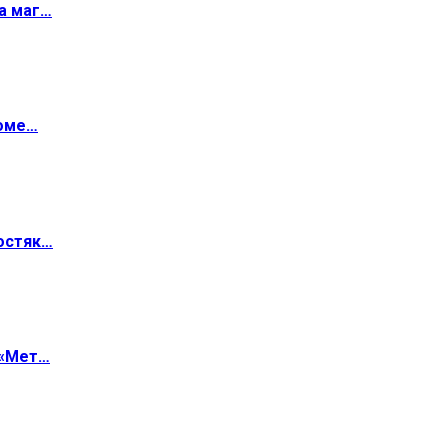
а маг…
роме…
остяк…
 «Мет…