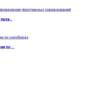
 пров…
ии по …