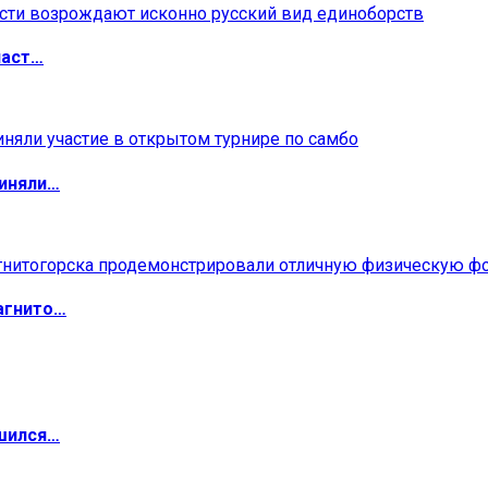
ласт…
риняли…
агнито…
ршился…