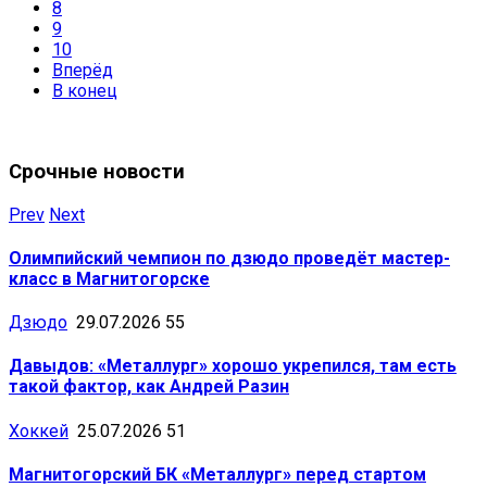
8
9
10
Вперёд
В конец
Срочные новости
Prev
Next
Олимпийский чемпион по дзюдо проведёт мастер-
класс в Магнитогорске
Дзюдо
29.07.2026
55
Давыдов: «Металлург» хорошо укрепился, там есть
такой фактор, как Андрей Разин
Хоккей
25.07.2026
51
Магнитогорский БК «Металлург» перед стартом