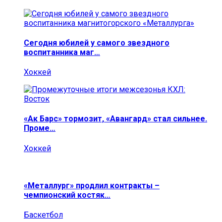
Сегодня юбилей у самого звездного
воспитанника маг…
Хоккей
«Ак Барс» тормозит, «Авангард» стал сильнее.
Проме…
Хоккей
«Металлург» продлил контракты –
чемпионский костяк…
Баскетбол