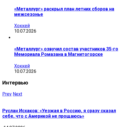
«Металлург» раскрыл план летних сборов на
межсезонье
Хоккей
10.07.2026
«Металлург» озвучил состав участников 35-го
Мемориала Ромазана в Магнитогорске
Хоккей
10.07.2026
Интервью
Prev
Next
Руслан Исхаков: «Уезжая в Россию, я сразу сказал
себе, что с Америкой не прощаюсь»