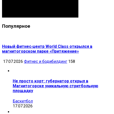
Популярное
Новый фитнес‑центр World Class открылся в
магнитогорском парке «Притяжение»
17.07.2026
Фитнес и бодибилдинг
158
Не просто корт: губернатор открыл в
Магнитогорске уникальную стритбольную
площадку
Баскетбол
17.07.2026