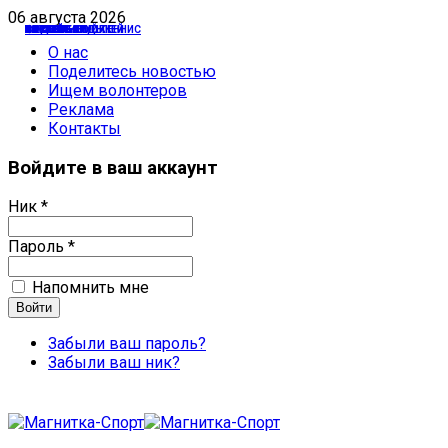
06 августа 2026
БАСКЕТБОЛ
ХОККЕЙ
ИНТЕРВЬЮ ХОККЕЙ
СТРЕЛЬБА
БАСКЕТБОЛ
ХОККЕЙ
ВОДНЫЕ ВИДЫ
ИНТЕРВЬЮ ХОККЕЙ
БАСКЕТБОЛ
БАСКЕТБОЛ
ФУТБОЛ
БАСКЕТБОЛ
ХОККЕЙ
НАСТОЛЬНЫЙ ТЕННИС
О нас
Поделитесь новостью
Ищем волонтеров
Реклама
Контакты
Войдите в ваш аккаунт
Ник *
Пароль *
Напомнить мне
Забыли ваш пароль?
Забыли ваш ник?