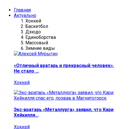
Главная
Актуально
Хоккей
Баскетбол
Дзюдо
Единоборства
Массовый
Зимние виды
«Отличный вратарь и прекрасный человек».
Не стало …
Хоккей
Экс-вратарь «Металлурга» заявил, что Кари
Хейкилля…
Хоккей