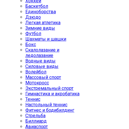
Хоккей
Баскетбол
Единоборства
Дзюдо
Легкая атлетика
Зимние виды
Футбол
Шахматы и шашки
Бокс
Скалолазание и
ледолазание
Водные виды
Силовые виды
Волейбол
Массовый спорт
Мотокросс
Экстремальный спорт
Гимнастика и акробатика
Теннис
Настольный теннис
Фитнес и бодибилдинг
Стрельба
Биллиард
Авиаспорт