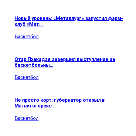
Новый уровень: «Металлург» запустил фарм-
клуб «Мет…
Баскетбол
Отар Пхакадзе завершил выступление за
баскетбольны…
Баскетбол
Не просто корт: губернатор открыл в
Магнитогорске …
Баскетбол