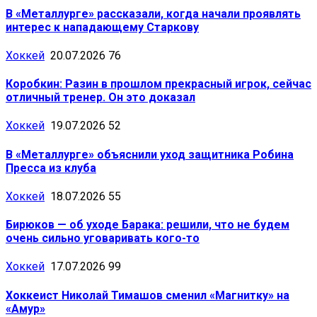
В «Металлурге» рассказали, когда начали проявлять
интерес к нападающему Старкову
Хоккей
20.07.2026
76
Коробкин: Разин в прошлом прекрасный игрок, сейчас
отличный тренер. Он это доказал
Хоккей
19.07.2026
52
В «Металлурге» объяснили уход защитника Робина
Пресса из клуба
Хоккей
18.07.2026
55
Бирюков — об уходе Барака: решили, что не будем
очень сильно уговаривать кого-то
Хоккей
17.07.2026
99
Хоккеист Николай Тимашов сменил «Магнитку» на
«Амур»