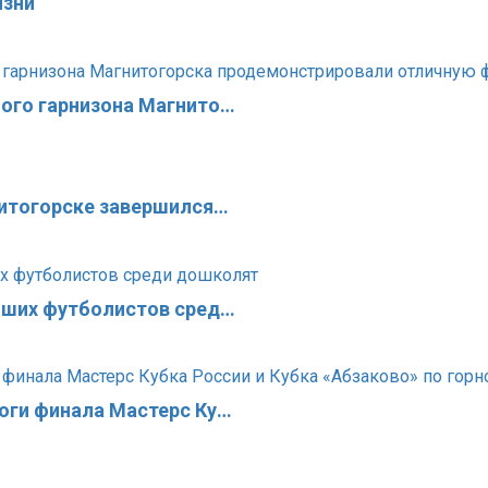
изни
ого гарнизона Магнито…
нитогорске завершился…
чших футболистов сред…
оги финала Мастерс Ку…